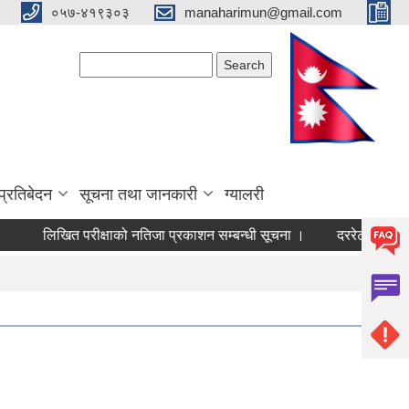
०५७-४१९३०३
manaharimun@gmail.com
Search form
Search
प्रतिबेदन
सूचना तथा जानकारी
ग्यालरी
लिखित परीक्षाको नतिजा प्रकाशन सम्बन्धी सूचना ।
दररेट पेश गर्ने सम्बन्