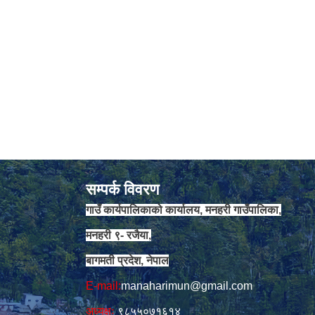
सम्पर्क विवरण
गाउँ कार्यपालिकाको कार्यालय, मनहरी गाउँपालिका,
मनहरी ९- रजैया,
बागमती प्रदेश, नेपाल
E-mail:
manaharimun@gmail.com
अध्यक्षः
९८५५०७१६१४