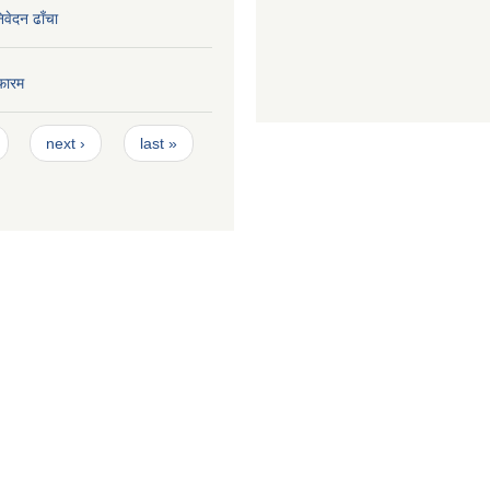
निवेदन ढाँचा
फारम
next ›
last »