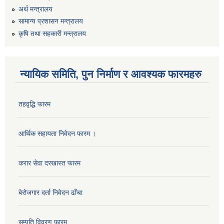
अर्थ मन्त्रालय
सामान्य प्रशासन मन्त्रालय
कृषि तथा सहकारी मन्त्रालय
न्यायिक समिति, पुन निर्माण र आवश्यक फारमहरु
तहवृद्धि फारम
कार्यालय सहायक पदको लिखित परिक्षाको नतिजा प्रकाशन सम्बन्धी सूचना।।
आर्थिक सहायता निवेदन फारम ।
करार सेवा दरखास्त फारम
कृषि विकास निर्देशनालय प्रदेश नं ३ को कृषि विकास कार्यक्रममा सहभागी हुन प्रस्ताव आह्वान सम्बन्धी सूचना
बेरोजगार दर्ता निवेदन ढाँचा
सम्पति विवरण फारम