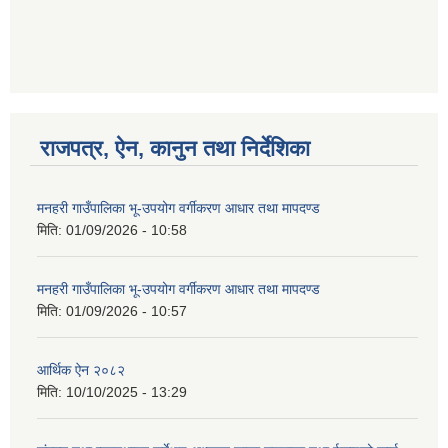
गणित विषयका शिक्षकहरुका लागी एक दिवसीय तलिम सम्बन्धी सूचना ।
राजपत्र, ऐन, कानुन तथा निर्देशिका
गणित, विज्ञान र अंग्रजी विषयका लागि क्रियाकलापमा आधारित सामाग्री अनुदान सम्बन्धी सूचना।।
मनहरी गाउँपालिका भू-उपयोग वर्गीकरण आधार तथा मापदण्ड
मिति:
01/09/2026 - 10:58
गर्भवती महिलालाई पोषण प्याकेट (अण्डा) उपलब्ध गराउने सम्बन्धी सूचना
मनहरी गाउँपालिका भू-उपयोग वर्गीकरण आधार तथा मापदण्ड
मिति:
01/09/2026 - 10:57
आर्थिक ऐन २०८२
मिति:
10/10/2025 - 13:29
गाउँकार्यपालिकाको कार्यालय रजैया र यस कार्यालयबाट प्रवाह हुने सम्पुर्ण सेवाहरु बन्द रहने जानकारी सम्बन्धमा ।।।