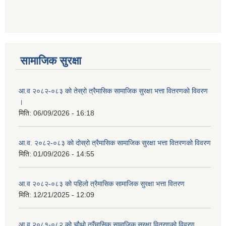
आ ब २०७७।७८ को लागी बेरोजगार व्यक्ति सूचीकरण सम्बन्धी सूचना ।।
आ ब २०७८।७९ को दोश्रो त्रैमासिक सामाजिक सुरक्षा भत्ता वितरण सम्बन्धी सूचना।।
सामाजिक सुरक्षा
आ व २०७४।७५ को मनहरी गाउँपालिका भित्र रहेका सामुदाियीक विद्यालयहरुको अन्तिम लेखा परिक्षकको लागि विद्यालयहरुबाट प्राप्त सिफारिस बमोजिम तपशिलका सुचिकृत रजिस्टर्ड अडिटरहरुलाई निम्न अनुसार विद्यालयहरुमा लेखा परिक्षण गर्नको लागि स्विकृती प्रदान गरिएको छ।
आ.व २०८२-०८३ को तेस्रो त्रैमासिक सामाजिक सुरक्षा भत्ता वितरणको विवरण
।
मिति:
06/09/2026 - 16:18
आ व २०७६।७७ को प्रगति प्रतिबेदन मनहरी गा पा।। मितिः २०७७ असार १०
आ.व. २०८२-०८३ को दोस्रो त्रैमासिक सामाजिक सुरक्षा भत्ता वितरणको विवरण
मिति:
01/09/2026 - 14:55
आ.व २०८२-०८३ को पहिलो त्रैमासिक सामाजिक सुरक्षा भत्ता वितरण
आ.ब.२०७४/७५ को लागि मौजुदा सूचिमा समावेश वा अद्यावधिक गर्ने सूचना
मिति:
12/21/2025 - 12:09
आ.व २०८१-०८२ को चौथो त्रैंमासिक सामाजिक सुरक्षा वितरणको विवरण
आन्तरिक मामिला तथा कानुन मन्त्रालयको द्वन्द्व प्रभावित परिवारलाई आर्थिक सहायता गर्ने कार्यक्रमको म्याद थप सम्बन्धी सूचना।।