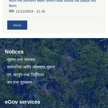
संगठन तथा व्यवस्थापन सर्वेक्षण अध्ययन शाखा उपशाखा तथा ईकाइको कार्य
विवरण
मिति:
11/12/2024 - 11:16
गाउँकार्यपालिकाको कार्यालय रजैयालाई कोरोना भाईरस निर्मलिकरण (डिस्ईन्फेकसन) गरिने सम्बन्धी सूचना।
more
Notices
सूचना तथा समाचार
घटना दर्ता किताब डिजिटाईजेसन गर्नका लागी सेवा खरिद सम्बन्धमा ।।
सार्वजनिक खरीद /बोलपत्र सूचना
एन, कानुन तथा निर्देशिका
कर तथा शुल्कहरु
eGov services