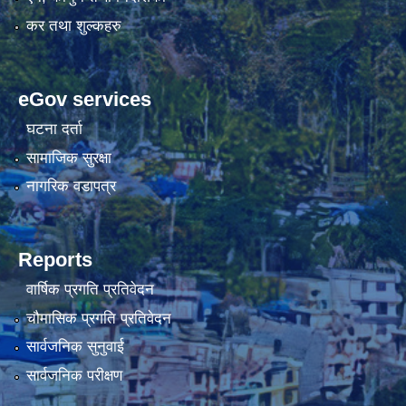
कर तथा शुल्कहरु
eGov services
घटना दर्ता
सामाजिक सुरक्षा
नागरिक वडापत्र
Reports
वार्षिक प्रगति प्रतिवेदन
चौमासिक प्रगति प्रतिवेदन
सार्वजनिक सुनुवाई
सार्वजनिक परीक्षण