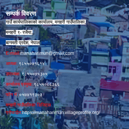
सम्पर्क विवरण
गाउँ कार्यपालिकाको कार्यालय, मनहरी गाउँपालिका,
मनहरी ९- रजैया,
बागमती प्रदेश, नेपाल
E-mail:
manaharimun@gmail.com
अध्यक्षः
९८५५०७१६१४
उपाध्यक्षः
९८५५०७५३०५
कार्यालय प्रमुखः
९८५५०८८३६६
फोन नं‍‌ :
०५७४१९३०३
मनहरी गाउँपालिका डिजिटल
प्रोफाईल:
https://manaharimun.villageprofile.org/