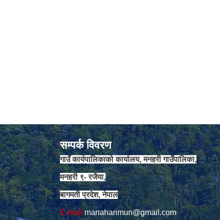
सम्पर्क विवरण
गाउँ कार्यपालिकाको कार्यालय, मनहरी गाउँपालिका,
मनहरी ९- रजैया,
बागमती प्रदेश, नेपाल
E-mail:
manaharimun@gmail.com