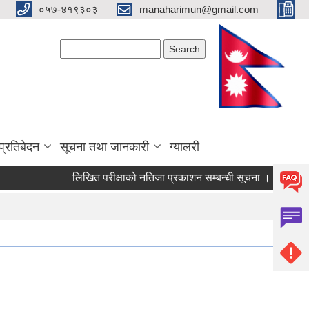
०५७-४१९३०३
manaharimun@gmail.com
Search form
Search
प्रतिबेदन
सूचना तथा जानकारी
ग्यालरी
लिखित परीक्षाको नतिजा प्रकाशन सम्बन्धी सूचना ।
दररेट पेश ग