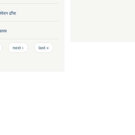
निवेदन ढाँचा
फारम
next ›
last »