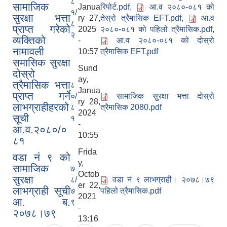
८
सामाजिक
Janua
रिपोर्ट.pdf
,
आ.व २०८०-०८१ को
१/
सुरक्षा भत्ता
ry 27,
तेस्रो त्रैमासिक EFT.pdf
,
आ.व
८
प्राप्त गरेको
2025
२०८०-०८१ को पहिलो त्रैमासिक.pdf
,
२
व्यक्तिको
-
आ.व २०८०-०८१ को दोस्रो
नामावली
10:57
त्रैमासिक EFT.pdf
समासिक सुरक्षा
Sund
दोस्रो
ay,
त्रैमासिक भत्ता
८
Janua
प्राप्त गर्ने
०/
सामाजिक सुरक्षा भत्ता दोस्रो
ry 28,
लाभग्राहीहरको
८
त्रैमासिक 2080.pdf
2024
सूची
१
-
आ.व.२०८०/०
10:55
८१
Frida
वडा नं ९ को
y,
सामाजिक
७
Octob
सुरक्षा
८/
वडा नं ९ लाभग्राही। २०७८।७९
er 22,
लाभग्राही सूची
७
पहिलो त्रैमासिक.pdf
2021
आ. ब.
९
-
२०७८।७९
13:16