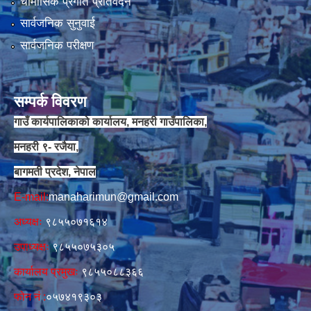
चौमासिक प्रगति प्रतिवेदन
सार्वजनिक सुनुवाई
सार्वजनिक परीक्षण
सम्पर्क विवरण
गाउँ कार्यपालिकाको कार्यालय, मनहरी गाउँपालिका,
मनहरी ९- रजैया,
बागमती प्रदेश, नेपाल
E-mail:
manaharimun@gmail.com
अध्यक्षः
९८५५०७१६१४
उपाध्यक्षः
९८५५०७५३०५
कार्यालय प्रमुखः
९८५५०८८३६६
फोन नं‍‌ :
०५७४१९३०३