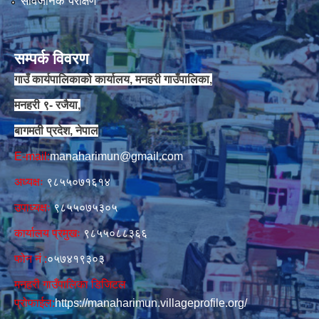
सार्वजनिक परीक्षण
सम्पर्क विवरण
गाउँ कार्यपालिकाको कार्यालय, मनहरी गाउँपालिका,
मनहरी ९- रजैया,
बागमती प्रदेश, नेपाल
E-mail:
manaharimun@gmail.com
अध्यक्षः
९८५५०७१६१४
उपाध्यक्षः
९८५५०७५३०५
कार्यालय प्रमुखः
९८५५०८८३६६
फोन नं‍‌ :
०५७४१९३०३
मनहरी गाउँपालिका डिजिटल
प्रोफाईल:
https://manaharimun.villageprofile.org/