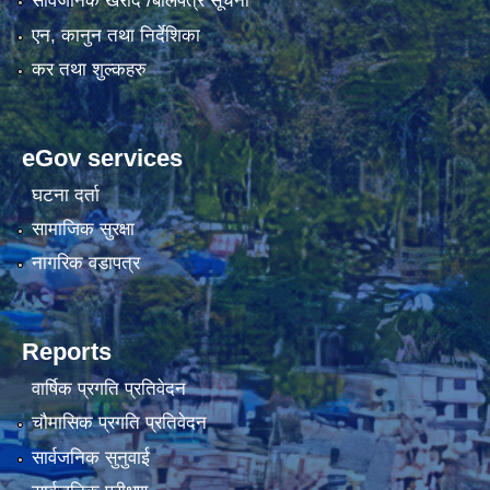
सार्वजनिक खरीद /बोलपत्र सूचना
एन, कानुन तथा निर्देशिका
कर तथा शुल्कहरु
eGov services
घटना दर्ता
सामाजिक सुरक्षा
नागरिक वडापत्र
Reports
वार्षिक प्रगति प्रतिवेदन
चौमासिक प्रगति प्रतिवेदन
सार्वजनिक सुनुवाई