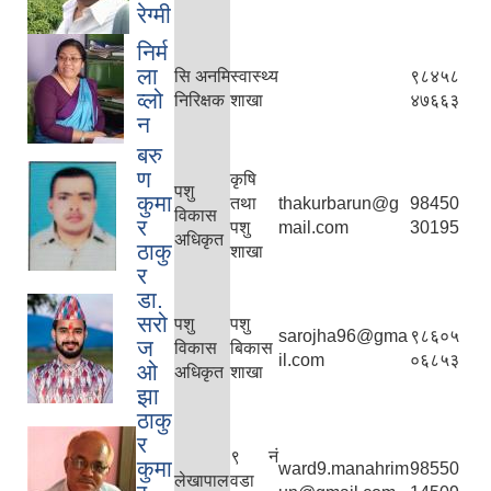
रेग्मी
निर्म
ला
सि अनमि
स्वास्थ्य
९८४५८
व्लो
निरिक्षक
शाखा
४७६६३
न
बरु
ण
कृषि
पशु
कुमा
तथा
thakurbarun@g
98450
विकास
र
पशु
mail.com
30195
अधिकृत
ठाकु
शाखा
र
डा.
सरो
पशु
पशु
sarojha96@gma
९८६०५
ज
विकास
बिकास
il.com
०६८५३
ओ
अधिकृत
शाखा
झा
ठाकु
र
९ नं
कुमा
ward9.manahrim
98550
लेखापाल
वडा