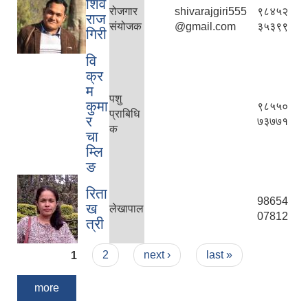
शिव
रोजगार
shivarajgiri555
९८४५२
राज
संयोजक
@gmail.com
३५३९९
गिरी
वि
क्र
म
पशु
कुमा
९८५५०
प्राबिधि
र
७३७७१
क
चा
म्लि
ङ
रिता
98654
ख
लेखापाल
07812
त्री
Pages
1
2
next ›
last »
more