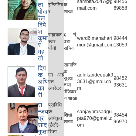
sambita2047@g
98456
ता
इन्जिनिय
क
mail.com
69858
पोख
र
शाखा
रेल
दिपे
श
सहायक
६ नं.
कुमा
ward6.manahari
98444
स्तर
वडा
र
mun@gmail.com
13059
पाँचौ
सचिव
मह
तो
सामाजि
दिप
क
क
एम आई
adhikarideepak9
सुरक्षा
98452
अधि
एस
3631@gmail.co
तथा
93631
का
अपरेटर
m
पंजिकर
री
ण शाखा
स
प्राबिधि
न्जय
क
sanjayprasadgu
शिक्षा
98454
प्र
अधिकृत
pta970@gmail.c
शाखा
96970
साद
(छैठौं)-
om
गुप्ता
शिक्षा