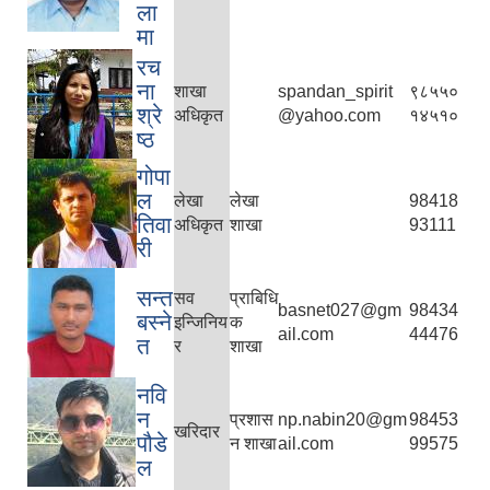
ला
मा
रच
ना
शाखा
spandan_spirit
९८५५०
श्रे
अधिकृत
@yahoo.com
१४५१०
ष्ठ
गोपा
ल
लेखा
लेखा
98418
तिवा
अधिकृत
शाखा
93111
री
सन्त
सव
प्राबिधि
basnet027@gm
98434
बस्ने
इन्जिनिय
क
ail.com
44476
त
र
शाखा
नवि
न
प्रशास
np.nabin20@gm
98453
खरिदार
पौडे
न शाखा
ail.com
99575
ल