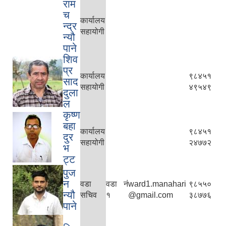
राम
च
कार्यालय
न्द्र
सहायोगी
न्यौ
पाने
शिव
प्र
कार्यालय
९८४५१
साद
सहायोगी
४९५४९
दुला
ल
कृष्ण
बहा
कार्यालय
९८४५१
दुर
सहायोगी
२४७७२
भ
ट्ट
पुज
न
वडा
वडा नं
ward1.manahari
९८५५०
न्यौ
सचिव
१
@gmail.com
३८७७६
पाने