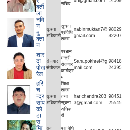
र
un@gmail.com
14509
सचिव
बर्तौ
ला
नवि
न
सुचना
सूचना
nabinmuktan7@
98029
मु
प्रविधि
अधिकारी
gmail.com
82207
क्ता
शाखा
न
प्रधान
शार
मन्त्री
दा
रोजगार
Sara.pokhrel@g
98418
रोजगार
पोख
संयोजक
mail.com
24395
कार्यक्र
रेल
म
हरि
शिक्षा
च
शाखा
न्द्र
सूचना
तथा
harichandra203
98451
साप
अधिकारी
सूचना
3@gmail.com
25545
को
अधिका
टा
री
स
म्बि
सव
प्राबिधि