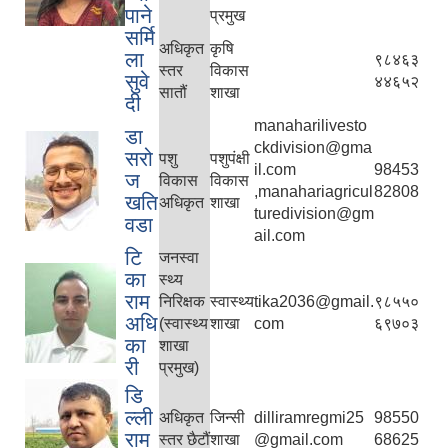
पाने
प्रमुख
सर्मि
अधिकृत
कृषि
ला
९८४६३
स्तर
विकास
सुवे
४४६५२
सातौं
शाखा
दी
manaharilivesto
डा
ckdivision@gma
सरो
पशु
पशुपंक्षी
il.com
98453
ज
विकास
विकास
,manahariagricul
82808
खति
अधिकृत
शाखा
turedivision@gm
वडा
ail.com
टि
जनस्वा
का
स्थ्य
राम
निरिक्षक
स्वास्थ्य
tika2036@gmail.
९८५५०
अधि
(स्वास्थ्य
शाखा
com
६९७०३
का
शाखा
री
प्रमुख)
डि
ल्ली
अधिकृत
जिन्सी
dilliramregmi25
98550
राम
स्तर छैटौं
शाखा
@gmail.com
68625