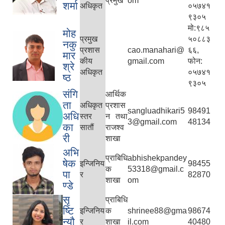
प्रमुख
om
शर्मा
अधिकृत
०५७४१
९३०५
मो:९८५
मोह
प्रमुख
५०८८३
नकु
प्रशास
cao.manahari@
६६,
मार
कीय
gmail.com
फोन:
श्रे
अधिकृत
०५७४१
ष्ठ
९३०५
संगि
आर्थिक
ता
अधिकृत
प्रशास
sangluadhikari5
98491
अधि
स्तर
न तथा
3@gmail.com
48134
का
सातौं
राजश्व
री
शाखा
अभि
प्राबिधि
abhishekpandey
षेक
इन्जिनिय
98455
क
53318@gmail.c
पा
र
82870
शाखा
om
ण्डे
सृ
प्राबिधि
ष्टि
इन्जिनिय
क
shrinee88@gma
98674
न्यौ
र
शाखा
il.com
40480