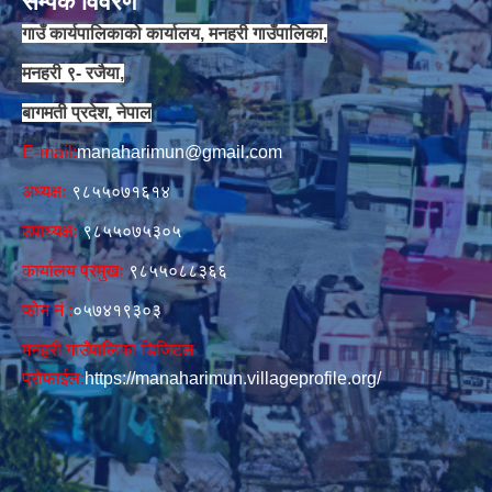
सम्पर्क विवरण
गाउँ कार्यपालिकाको कार्यालय, मनहरी गाउँपालिका,
मनहरी ९- रजैया,
बागमती प्रदेश, नेपाल
E-mail:
manaharimun@gmail.com
अध्यक्षः
९८५५०७१६१४
उपाध्यक्षः
९८५५०७५३०५
कार्यालय प्रमुखः
९८५५०८८३६६
फोन नं‍‌ :
०५७४१९३०३
मनहरी गाउँपालिका डिजिटल
प्रोफाईल:
https://manaharimun.villageprofile.org/