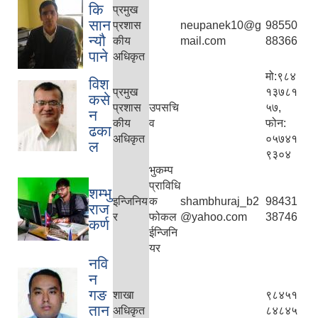
कि
प्रमुख
सान
प्रशास
neupanek10@g
98550
न्यौ
कीय
mail.com
88366
पाने
अधिकृत
मो:९८४
विश
प्रमुख
१३७८१
कसे
प्रशास
उपसचि
५७,
न
कीय
व
फोन:
ढका
अधिकृत
०५७४१
ल
९३०४
भुकम्प
प्राविधि
शम्भु
इन्जिनिय
क
shambhuraj_b2
98431
राज
र
फोकल
@yahoo.com
38746
कर्ण
ईन्जिनि
यर
नवि
न
गङ
शाखा
९८४५१
तान
अधिकृत
८४८४५