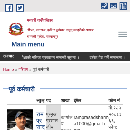
Skip to main content
मनहरी गाउँपालिका
"शिक्षा, स्वास्थ्य, कृषि र पूर्वाधार; समृद्ध मनहरीको आधार"
बागमती प्रदेश, मकवानपुर
Main menu
समाचार
ित परीक्षाको नतिजा प्रकाशन सम्बन्धी सूचना ।
दररेट पेश गर्ने सम्बन्धमा ।
परीक्
You are here
Home
»
परिचय
» पूर्व कर्मचारी
पूर्व कर्मचारी
नाम
पद
शाखा
ईमेल
फोन नं
मो:९८५
राम
प्रमुख
५०८८३
कार्याल
ramprasadsharm
प्र
प्रशास
६६,
य
a1000@gmail.c
साद
कीय
फोन: