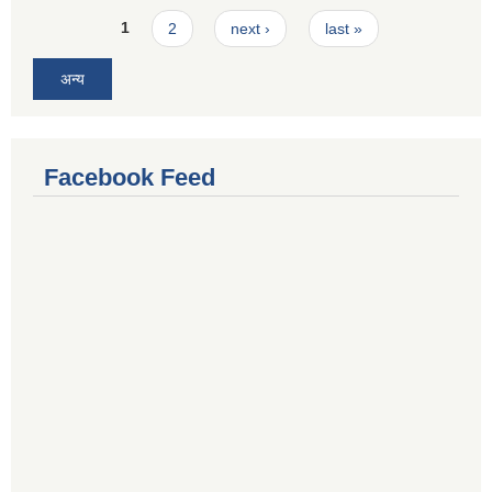
Pages
1
2
next ›
last »
अन्य
Facebook Feed