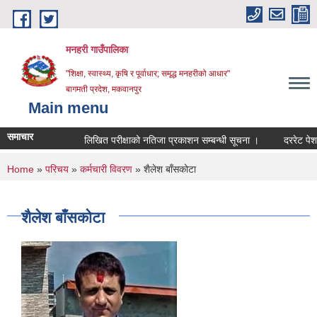
Skip to main content
मनहरी गाउँपालिका
"शिक्षा, स्वास्थ्य, कृषि र पूर्वाधार; समृद्ध मनहरीको आधार"
बागमती प्रदेश, मकवानपुर
Main menu
समाचार
लिखित परीक्षाको नतिजा प्रकाशन सम्बन्धी सूचना ।
दररेट पेश गर्ने स
You are here
Home
»
परिचय
»
कर्मचारी विवरण
» शैलेश बाँसकोटा
शैलेश बाँसकोटा