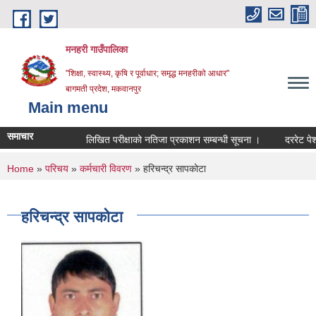
Skip to main content
मनहरी गाउँपालिका
"शिक्षा, स्वास्थ्य, कृषि र पूर्वाधार; समृद्ध मनहरीको आधार"
बागमती प्रदेश, मकवानपुर
Main menu
समाचार
लिखित परीक्षाको नतिजा प्रकाशन सम्बन्धी सूचना ।
दररेट पेश गर्ने 
You are here
Home
»
परिचय
»
कर्मचारी विवरण
» हरिचन्द्र सापकोटा
हरिचन्द्र सापकोटा