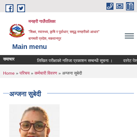
Skip to main content
मनहरी गाउँपालिका
"शिक्षा, स्वास्थ्य, कृषि र पूर्वाधार; समृद्ध मनहरीको आधार"
बागमती प्रदेश, मकवानपुर
Main menu
समाचार
लिखित परीक्षाको नतिजा प्रकाशन सम्बन्धी सूचना ।
दररेट पेश गर्ने 
You are here
Home
»
परिचय
»
कर्मचारी विवरण
» अन्जना सुबेदी
अन्जना सुबेदी