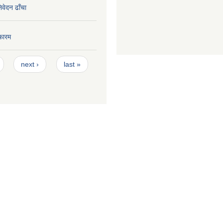
निवेदन ढाँचा
फारम
next ›
last »