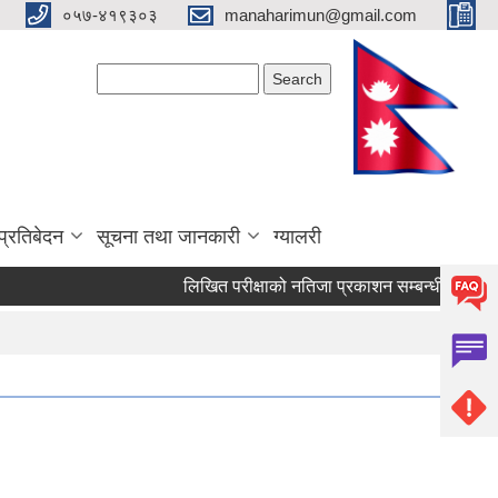
०५७-४१९३०३
manaharimun@gmail.com
Search form
Search
प्रतिबेदन
सूचना तथा जानकारी
ग्यालरी
लिखित परीक्षाको नतिजा प्रकाशन सम्बन्धी सूचना ।