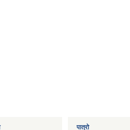
य
पात्रो