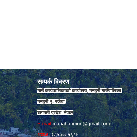
सम्पर्क विवरण
गाउँ कार्यपालिकाको कार्यालय, मनहरी गाउँपालिका,
मनहरी ९- रजैया,
बागमती प्रदेश, नेपाल
E-mail:
manaharimun@gmail.com
अध्यक्षः
९८५५०७१६१४