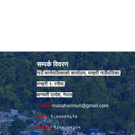
सम्पर्क विवरण
गाउँ कार्यपालिकाको कार्यालय, मनहरी गाउँपालिका,
मनहरी ९- रजैया,
बागमती प्रदेश, नेपाल
E-mail:
manaharimun@gmail.com
अध्यक्षः
९८५५०७१६१४
उपाध्यक्षः
९८५५०७५३०५