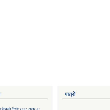
य
पात्रो
िका बैठकको निर्णय २०७८ असार ०८