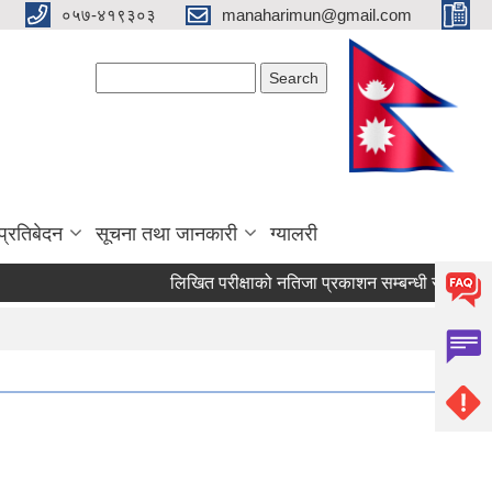
०५७-४१९३०३
manaharimun@gmail.com
Search form
Search
प्रतिबेदन
सूचना तथा जानकारी
ग्यालरी
लिखित परीक्षाको नतिजा प्रकाशन सम्बन्धी सूचना ।
द