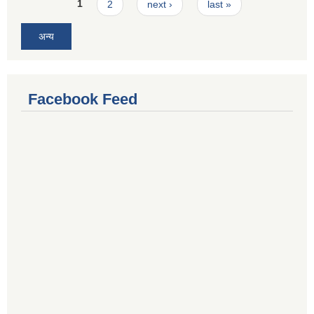
Pages
1
2
next ›
last »
अन्य
Facebook Feed