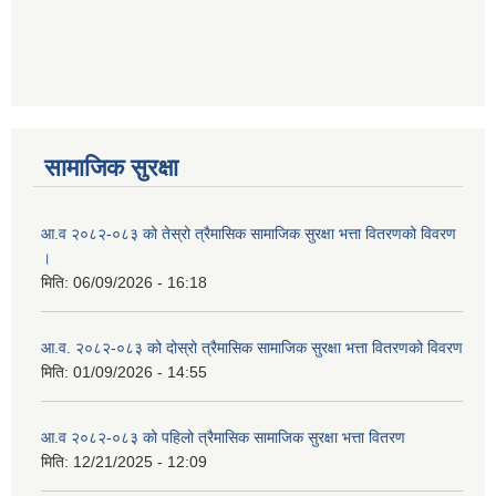
आ ब २०७७।७८ को लागी बेरोजगार व्यक्ति सूचीकरण सम्बन्धी सूचना ।।
आ ब २०७८।७९ को दोश्रो त्रैमासिक सामाजिक सुरक्षा भत्ता वितरण सम्बन्धी सूचना।।
आ व २०७४।७५ को मनहरी गाउँपालिका भित्र रहेका सामुदाियीक विद्यालयहरुको अन्तिम लेखा परिक्षकको लागि विद्यालयहरुबाट प्राप्त सिफारिस बमोजिम तपशिलका सुचिकृत रजिस्टर्ड अडिटरहरुलाई निम्न अनुसार विद्यालयहरुमा लेखा परिक्षण गर्नको लागि स्विकृती प्रदान गरिएको छ।
सामाजिक सुरक्षा
आ.व २०८२-०८३ को तेस्रो त्रैमासिक सामाजिक सुरक्षा भत्ता वितरणको विवरण
।
मिति:
06/09/2026 - 16:18
आ व २०७६।७७ को प्रगति प्रतिबेदन मनहरी गा पा।। मितिः २०७७ असार १०
आ.व. २०८२-०८३ को दोस्रो त्रैमासिक सामाजिक सुरक्षा भत्ता वितरणको विवरण
मिति:
01/09/2026 - 14:55
आ.ब.२०७४/७५ को लागि मौजुदा सूचिमा समावेश वा अद्यावधिक गर्ने सूचना
आ.व २०८२-०८३ को पहिलो त्रैमासिक सामाजिक सुरक्षा भत्ता वितरण
मिति:
12/21/2025 - 12:09
आन्तरिक मामिला तथा कानुन मन्त्रालयको द्वन्द्व प्रभावित परिवारलाई आर्थिक सहायता गर्ने कार्यक्रमको म्याद थप सम्बन्धी सूचना।।