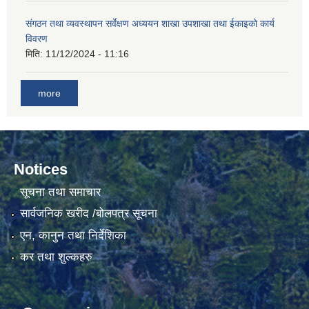
संगठन तथा व्यवस्थापन सर्वेक्षण अध्ययन शाखा उपशाखा तथा ईकाइको कार्य
गाउँकार्यपालिकाको कार्यालय रजैयालाई कोरोना भाईरस निर्मलिकरण (डिस्ईन्फेकसन) गरिने सम्बन्धी सूचना।
विवरण
मिति:
11/12/2024 - 11:16
more
Notices
घटना दर्ता किताब डिजिटाईजेसन गर्नका लागी सेवा खरिद सम्बन्धमा ।।
सूचना तथा समाचार
सार्वजनिक खरीद /बोलपत्र सूचना
एन, कानुन तथा निर्देशिका
कर तथा शुल्कहरु