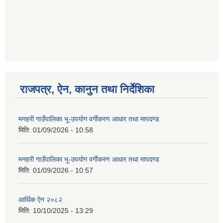
गणित विषयका शिक्षकहरुका लागी एक दिवसीय तलिम सम्बन्धी सूचना ।
गणित, विज्ञान र अंग्रजी विषयका लागि क्रियाकलापमा आधारित सामाग्री अनुदान सम्बन्धी सूचना।।
राजपत्र, ऐन, कानुन तथा निर्देशिका
मनहरी गाउँपालिका भू-उपयोग वर्गीकरण आधार तथा मापदण्ड
मिति:
01/09/2026 - 10:58
गर्भवती महिलालाई पोषण प्याकेट (अण्डा) उपलब्ध गराउने सम्बन्धी सूचना
मनहरी गाउँपालिका भू-उपयोग वर्गीकरण आधार तथा मापदण्ड
मिति:
01/09/2026 - 10:57
आर्थिक ऐन २०८२
मिति:
10/10/2025 - 13:29
गाउँकार्यपालिकाको कार्यालय रजैया र यस कार्यालयबाट प्रवाह हुने सम्पुर्ण सेवाहरु बन्द रहने जानकारी सम्बन्धमा ।।।