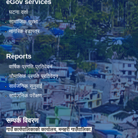
eGov services
घटना दर्ता
चौकिदार र कार्यालय सहयोगी पदको मौखिक परिक्षा संचालन सम्बन्धि सूचना ।।
सामाजिक सुरक्षा
नागरिक वडापत्र
Reports
वार्षिक प्रगति प्रतिवेदन
चौमासिक प्रगति प्रतिवेदन
सार्वजनिक सुनुवाई
सार्वजनिक परीक्षण
जेष्ठ नागरिक कार्ड वितरणका लागी वडा कार्यालयलाई अख्तियार प्रत्यायोजन गरिएको सम्बन्धी सूचना ।।
सम्पर्क विवरण
गाउँ कार्यपालिकाको कार्यालय, मनहरी गाउँपालिका,