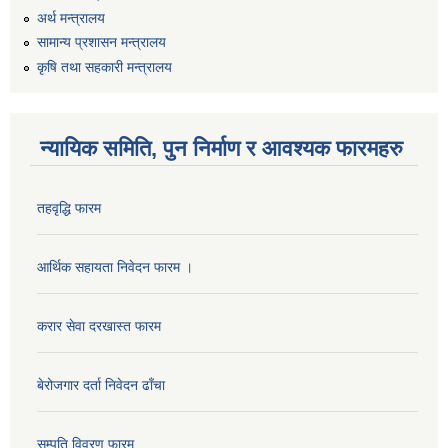
अर्थ मन्त्रालय
सामान्य प्रशासन मन्त्रालय
कृषि तथा सहकारी मन्त्रालय
न्यायिक समिति, पुन निर्माण र आवश्यक फारमहरु
तहवृद्धि फारम
कार्यालय सहायक पदको लिखित परिक्षाको नतिजा प्रकाशन सम्बन्धी सूचना।।
आर्थिक सहायता निवेदन फारम ।
करार सेवा दरखास्त फारम
कृषि विकास निर्देशनालय प्रदेश नं ३ को कृषि विकास कार्यक्रममा सहभागी हुन प्रस्ताव आह्वान सम्बन्धी सूचना
बेरोजगार दर्ता निवेदन ढाँचा
सम्पति विवरण फारम