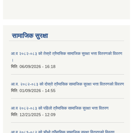
आ ब २०७७।७८ को लागी बेरोजगार व्यक्ति सूचीकरण सम्बन्धी सूचना ।।
आ ब २०७८।७९ को दोश्रो त्रैमासिक सामाजिक सुरक्षा भत्ता वितरण सम्बन्धी सूचना।।
सामाजिक सुरक्षा
आ व २०७४।७५ को मनहरी गाउँपालिका भित्र रहेका सामुदाियीक विद्यालयहरुको अन्तिम लेखा परिक्षकको लागि विद्यालयहरुबाट प्राप्त सिफारिस बमोजिम तपशिलका सुचिकृत रजिस्टर्ड अडिटरहरुलाई निम्न अनुसार विद्यालयहरुमा लेखा परिक्षण गर्नको लागि स्विकृती प्रदान गरिएको छ।
आ.व २०८२-०८३ को तेस्रो त्रैमासिक सामाजिक सुरक्षा भत्ता वितरणको विवरण
।
मिति:
06/09/2026 - 16:18
आ व २०७६।७७ को प्रगति प्रतिबेदन मनहरी गा पा।। मितिः २०७७ असार १०
आ.व. २०८२-०८३ को दोस्रो त्रैमासिक सामाजिक सुरक्षा भत्ता वितरणको विवरण
मिति:
01/09/2026 - 14:55
आ.व २०८२-०८३ को पहिलो त्रैमासिक सामाजिक सुरक्षा भत्ता वितरण
आ.ब.२०७४/७५ को लागि मौजुदा सूचिमा समावेश वा अद्यावधिक गर्ने सूचना
मिति:
12/21/2025 - 12:09
आ.व २०८१-०८२ को चौथो त्रैंमासिक सामाजिक सुरक्षा वितरणको विवरण
आन्तरिक मामिला तथा कानुन मन्त्रालयको द्वन्द्व प्रभावित परिवारलाई आर्थिक सहायता गर्ने कार्यक्रमको म्याद थप सम्बन्धी सूचना।।