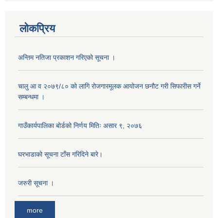
लोकप्रिय
अन्तिम नतिजा प्रकाशन गरिएको सूचना ।
चालु आ व २०७९/८० को लागि रोजगारमूलक आयोजन छनौट गरी सिफारीस गर्ने
सम्बन्धमा ।
गाउँकार्यपालिका बोर्डको निर्णय मितिः असार ९, २०७६
अनुदानको मल विक्री विक्रि वितरणका लागी सहकारी संस्था सूचिकृत सम्बन्धी सूचना ।।
घरभाडाको सूचना टाँस गरिदिने बारे।
जरुरी सूचना ।
more