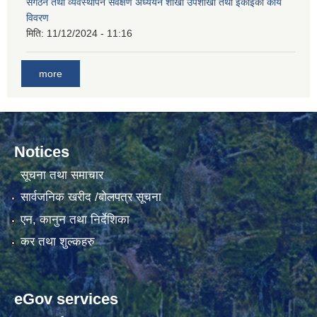
संगठन तथा व्यवस्थापन सर्वेक्षण अध्ययन शाखा उपशाखा तथा ईकाइको कार्य
विवरण
मिति:
11/12/2024 - 11:16
गाउँकार्यपालिकाको कार्यालय रजैयालाई कोरोना भाईरस निर्मलिकरण (डिस्ईन्फेकसन) गरिने सम्बन्धी सूचना।
more
Notices
सूचना तथा समाचार
घटना दर्ता किताब डिजिटाईजेसन गर्नका लागी सेवा खरिद सम्बन्धमा ।।
सार्वजनिक खरीद /बोलपत्र सूचना
एन, कानुन तथा निर्देशिका
कर तथा शुल्कहरु
eGov services