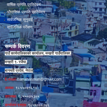
वार्षिक प्रगति प्रतिवेदन
चौमासिक प्रगति प्रतिवेदन
सार्वजनिक सुनुवाई
सार्वजनिक परीक्षण
सम्पर्क विवरण
गाउँ कार्यपालिकाको कार्यालय, मनहरी गाउँपालिका,
मनहरी ९- रजैया,
बागमती प्रदेश, नेपाल
E-mail:
manaharimun@gmail.com
अध्यक्षः
९८५५०७१६१४
उपाध्यक्षः
९८५५०७५३०५
कार्यालय प्रमुखः
९८५५०८८३६६