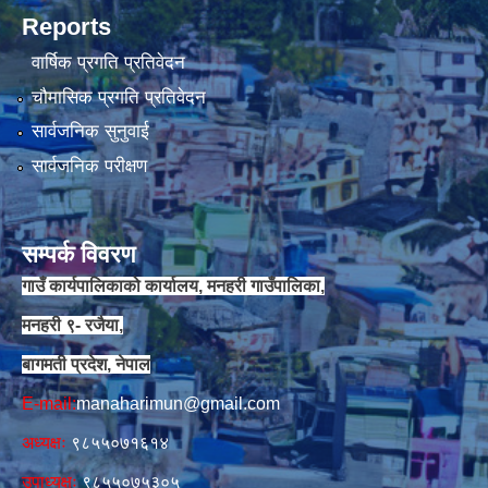
Reports
वार्षिक प्रगति प्रतिवेदन
चौमासिक प्रगति प्रतिवेदन
सार्वजनिक सुनुवाई
सार्वजनिक परीक्षण
सम्पर्क विवरण
गाउँ कार्यपालिकाको कार्यालय, मनहरी गाउँपालिका,
मनहरी ९- रजैया,
बागमती प्रदेश, नेपाल
E-mail:
manaharimun@gmail.com
अध्यक्षः
९८५५०७१६१४
उपाध्यक्षः
९८५५०७५३०५