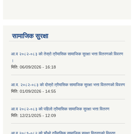
आ ब २०७७।७८ को लागी बेरोजगार व्यक्ति सूचीकरण सम्बन्धी सूचना ।।
आ ब २०७८।७९ को दोश्रो त्रैमासिक सामाजिक सुरक्षा भत्ता वितरण सम्बन्धी सूचना।।
सामाजिक सुरक्षा
आ व २०७४।७५ को मनहरी गाउँपालिका भित्र रहेका सामुदाियीक विद्यालयहरुको अन्तिम लेखा परिक्षकको लागि विद्यालयहरुबाट प्राप्त सिफारिस बमोजिम तपशिलका सुचिकृत रजिस्टर्ड अडिटरहरुलाई निम्न अनुसार विद्यालयहरुमा लेखा परिक्षण गर्नको लागि स्विकृती प्रदान गरिएको छ।
आ.व २०८२-०८३ को तेस्रो त्रैमासिक सामाजिक सुरक्षा भत्ता वितरणको विवरण
।
मिति:
06/09/2026 - 16:18
आ व २०७६।७७ को प्रगति प्रतिबेदन मनहरी गा पा।। मितिः २०७७ असार १०
आ.व. २०८२-०८३ को दोस्रो त्रैमासिक सामाजिक सुरक्षा भत्ता वितरणको विवरण
मिति:
01/09/2026 - 14:55
आ.व २०८२-०८३ को पहिलो त्रैमासिक सामाजिक सुरक्षा भत्ता वितरण
आ.ब.२०७४/७५ को लागि मौजुदा सूचिमा समावेश वा अद्यावधिक गर्ने सूचना
मिति:
12/21/2025 - 12:09
आ.व २०८१-०८२ को चौथो त्रैंमासिक सामाजिक सुरक्षा वितरणको विवरण
आन्तरिक मामिला तथा कानुन मन्त्रालयको द्वन्द्व प्रभावित परिवारलाई आर्थिक सहायता गर्ने कार्यक्रमको म्याद थप सम्बन्धी सूचना।।