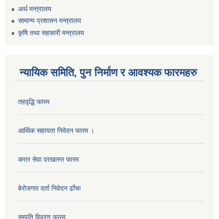
अर्थ मन्त्रालय
सामान्य प्रशासन मन्त्रालय
कृषि तथा सहकारी मन्त्रालय
न्यायिक समिति, पुन निर्माण र आवश्यक फारमहरु
तहवृद्धि फारम
कार्यालय सहायक पदको लिखित परिक्षाको नतिजा प्रकाशन सम्बन्धी सूचना।।
आर्थिक सहायता निवेदन फारम ।
करार सेवा दरखास्त फारम
कृषि विकास निर्देशनालय प्रदेश नं ३ को कृषि विकास कार्यक्रममा सहभागी हुन प्रस्ताव आह्वान सम्बन्धी सूचना
बेरोजगार दर्ता निवेदन ढाँचा
सम्पति विवरण फारम