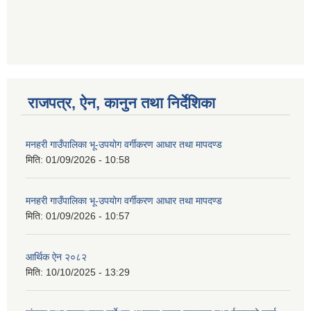
गणित विषयका शिक्षकहरुका लागी एक दिवसीय तलिम सम्बन्धी सूचना ।
राजपत्र, ऐन, कानुन तथा निर्देशिका
गणित, विज्ञान र अंग्रजी विषयका लागि क्रियाकलापमा आधारित सामाग्री अनुदान सम्बन्धी सूचना।।
मनहरी गाउँपालिका भू-उपयोग वर्गीकरण आधार तथा मापदण्ड
मिति:
01/09/2026 - 10:58
गर्भवती महिलालाई पोषण प्याकेट (अण्डा) उपलब्ध गराउने सम्बन्धी सूचना
मनहरी गाउँपालिका भू-उपयोग वर्गीकरण आधार तथा मापदण्ड
मिति:
01/09/2026 - 10:57
आर्थिक ऐन २०८२
मिति:
10/10/2025 - 13:29
गाउँकार्यपालिकाको कार्यालय रजैया र यस कार्यालयबाट प्रवाह हुने सम्पुर्ण सेवाहरु बन्द रहने जानकारी सम्बन्धमा ।।।