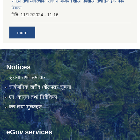
संगठन तथा व्यवस्थापन सर्वेक्षण अध्ययन शाखा उपशाखा तथा ईकाइको कार्य
विवरण
मिति:
11/12/2024 - 11:16
गाउँकार्यपालिकाको कार्यालय रजैयालाई कोरोना भाईरस निर्मलिकरण (डिस्ईन्फेकसन) गरिने सम्बन्धी सूचना।
more
Notices
सूचना तथा समाचार
घटना दर्ता किताब डिजिटाईजेसन गर्नका लागी सेवा खरिद सम्बन्धमा ।।
सार्वजनिक खरीद /बोलपत्र सूचना
एन, कानुन तथा निर्देशिका
कर तथा शुल्कहरु
eGov services