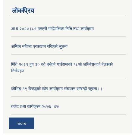
लोकप्रिय
आ व २०८०।८१ मनहरी गाउँपालिका निति तथा कार्यक्रम
अन्तिम नतिजा प्रकाशन गरिएको सूुुुुचना
मिति २०८२ पुष ३० गते बसेको गाउँसभाको १८औ अधिवेशनको बैठकको
निर्णयहरु
अनुदानको मल विक्री विक्रि वितरणका लागी सहकारी संस्था सूचिकृत सम्बन्धी सूचना ।।
कोभिड १९ विरुद्धको खोप कार्यक्रम संचालन सम्बन्धी सूचना।।
बजेट तथा कार्यक्रम २०७६।७७
more