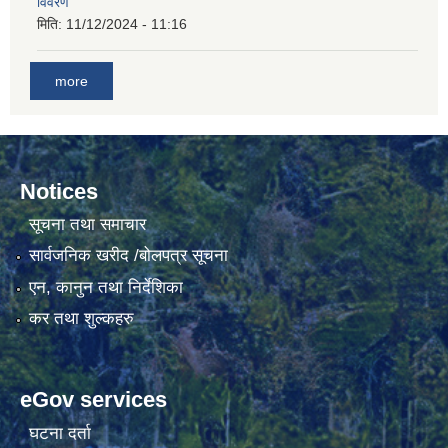
विवरण
मिति:
11/12/2024 - 11:16
गाउँकार्यपालिकाको कार्यालय रजैयालाई कोरोना भाईरस निर्मलिकरण (डिस्ईन्फेकसन) गरिने सम्बन्धी सूचना।
more
Notices
सूचना तथा समाचार
सार्वजनिक खरीद /बोलपत्र सूचना
घटना दर्ता किताब डिजिटाईजेसन गर्नका लागी सेवा खरिद सम्बन्धमा ।।
एन, कानुन तथा निर्देशिका
कर तथा शुल्कहरु
eGov services
घटना दर्ता