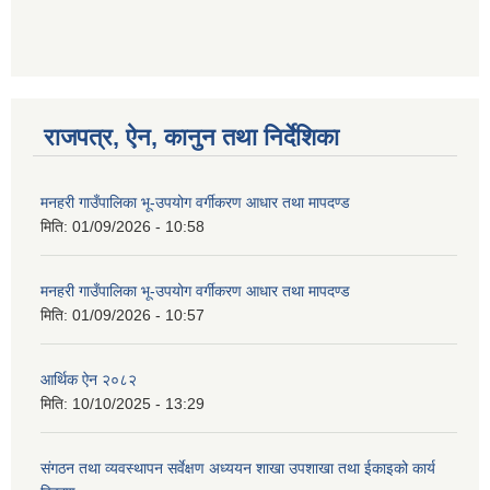
गणित विषयका शिक्षकहरुका लागी एक दिवसीय तलिम सम्बन्धी सूचना ।
राजपत्र, ऐन, कानुन तथा निर्देशिका
गणित, विज्ञान र अंग्रजी विषयका लागि क्रियाकलापमा आधारित सामाग्री अनुदान सम्बन्धी सूचना।।
मनहरी गाउँपालिका भू-उपयोग वर्गीकरण आधार तथा मापदण्ड
मिति:
01/09/2026 - 10:58
मनहरी गाउँपालिका भू-उपयोग वर्गीकरण आधार तथा मापदण्ड
गर्भवती महिलालाई पोषण प्याकेट (अण्डा) उपलब्ध गराउने सम्बन्धी सूचना
मिति:
01/09/2026 - 10:57
आर्थिक ऐन २०८२
मिति:
10/10/2025 - 13:29
संगठन तथा व्यवस्थापन सर्वेक्षण अध्ययन शाखा उपशाखा तथा ईकाइको कार्य
गाउँकार्यपालिकाको कार्यालय रजैया र यस कार्यालयबाट प्रवाह हुने सम्पुर्ण सेवाहरु बन्द रहने जानकारी सम्बन्धमा ।।।