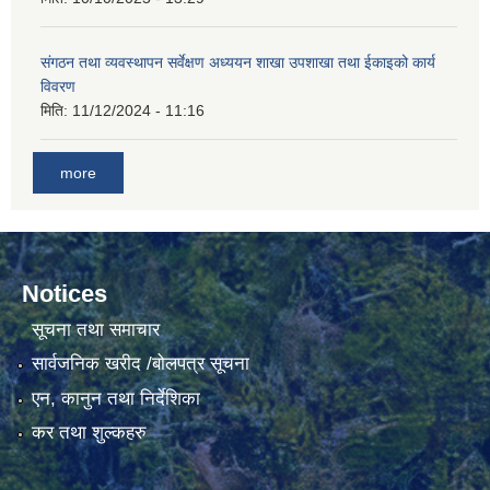
गाउँकार्यपालिकाको कार्यालय रजैयालाई कोरोना भाईरस निर्मलिकरण (डिस्ईन्फेकसन) गरिने सम्बन्धी सूचना।
संगठन तथा व्यवस्थापन सर्वेक्षण अध्ययन शाखा उपशाखा तथा ईकाइको कार्य
विवरण
मिति:
11/12/2024 - 11:16
more
घटना दर्ता किताब डिजिटाईजेसन गर्नका लागी सेवा खरिद सम्बन्धमा ।।
Notices
सूचना तथा समाचार
सार्वजनिक खरीद /बोलपत्र सूचना
एन, कानुन तथा निर्देशिका
कर तथा शुल्कहरु