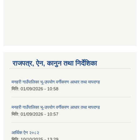
गणित विषयका शिक्षकहरुका लागी एक दिवसीय तलिम सम्बन्धी सूचना ।
गणित, विज्ञान र अंग्रजी विषयका लागि क्रियाकलापमा आधारित सामाग्री अनुदान सम्बन्धी सूचना।।
राजपत्र, ऐन, कानुन तथा निर्देशिका
मनहरी गाउँपालिका भू-उपयोग वर्गीकरण आधार तथा मापदण्ड
गर्भवती महिलालाई पोषण प्याकेट (अण्डा) उपलब्ध गराउने सम्बन्धी सूचना
मिति:
01/09/2026 - 10:58
मनहरी गाउँपालिका भू-उपयोग वर्गीकरण आधार तथा मापदण्ड
मिति:
01/09/2026 - 10:57
आर्थिक ऐन २०८२
गाउँकार्यपालिकाको कार्यालय रजैया र यस कार्यालयबाट प्रवाह हुने सम्पुर्ण सेवाहरु बन्द रहने जानकारी सम्बन्धमा ।।।
मिति:
10/10/2025 - 13:29