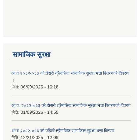
आ ब २०७७।७८ को लागी बेरोजगार व्यक्ति सूचीकरण सम्बन्धी सूचना ।।
आ ब २०७८।७९ को दोश्रो त्रैमासिक सामाजिक सुरक्षा भत्ता वितरण सम्बन्धी सूचना।।
आ व २०७४।७५ को मनहरी गाउँपालिका भित्र रहेका सामुदाियीक विद्यालयहरुको अन्तिम लेखा परिक्षकको लागि विद्यालयहरुबाट प्राप्त सिफारिस बमोजिम तपशिलका सुचिकृत रजिस्टर्ड अडिटरहरुलाई निम्न अनुसार विद्यालयहरुमा लेखा परिक्षण गर्नको लागि स्विकृती प्रदान गरिएको छ।
सामाजिक सुरक्षा
आ.व २०८२-०८३ को तेस्रो त्रैमासिक सामाजिक सुरक्षा भत्ता वितरणको विवरण
।
आ व २०७६।७७ को प्रगति प्रतिबेदन मनहरी गा पा।। मितिः २०७७ असार १०
मिति:
06/09/2026 - 16:18
आ.व. २०८२-०८३ को दोस्रो त्रैमासिक सामाजिक सुरक्षा भत्ता वितरणको विवरण
मिति:
01/09/2026 - 14:55
आ.ब.२०७४/७५ को लागि मौजुदा सूचिमा समावेश वा अद्यावधिक गर्ने सूचना
आ.व २०८२-०८३ को पहिलो त्रैमासिक सामाजिक सुरक्षा भत्ता वितरण
मिति:
12/21/2025 - 12:09
आन्तरिक मामिला तथा कानुन मन्त्रालयको द्वन्द्व प्रभावित परिवारलाई आर्थिक सहायता गर्ने कार्यक्रमको म्याद थप सम्बन्धी सूचना।।