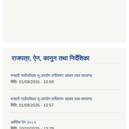
गणित विषयका शिक्षकहरुका लागी एक दिवसीय तलिम सम्बन्धी सूचना ।
गणित, विज्ञान र अंग्रजी विषयका लागि क्रियाकलापमा आधारित सामाग्री अनुदान सम्बन्धी सूचना।।
राजपत्र, ऐन, कानुन तथा निर्देशिका
मनहरी गाउँपालिका भू-उपयोग वर्गीकरण आधार तथा मापदण्ड
गर्भवती महिलालाई पोषण प्याकेट (अण्डा) उपलब्ध गराउने सम्बन्धी सूचना
मिति:
01/09/2026 - 10:58
मनहरी गाउँपालिका भू-उपयोग वर्गीकरण आधार तथा मापदण्ड
मिति:
01/09/2026 - 10:57
आर्थिक ऐन २०८२
गाउँकार्यपालिकाको कार्यालय रजैया र यस कार्यालयबाट प्रवाह हुने सम्पुर्ण सेवाहरु बन्द रहने जानकारी सम्बन्धमा ।।।
मिति:
10/10/2025 - 13:29