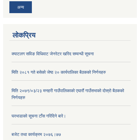
अन्य
लोकप्रिय
क्याटलग सविङ विधिवाट जेनरेटर खरिद सम्वन्धी सूचना
मिति २०८१ गते बसेको जेष्ठ २० कार्यपालिका बैठकको निर्णयहरु
अनुदानको मल विक्री विक्रि वितरणका लागी सहकारी संस्था सूचिकृत सम्बन्धी सूचना ।।
मिति २०७९/०३/२३ मनहरी गाउँपालिकाको एघारौं गाउँसभाको दोस्रो बैठकको
निर्णयहरु
घरभाडाको सूचना टाँस गरिदिने बारे।
बजेट तथा कार्यक्रम २०७६।७७