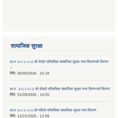
आ ब २०७७।७८ को लागी बेरोजगार व्यक्ति सूचीकरण सम्बन्धी सूचना ।।
आ ब २०७८।७९ को दोश्रो त्रैमासिक सामाजिक सुरक्षा भत्ता वितरण सम्बन्धी सूचना।।
आ व २०७४।७५ को मनहरी गाउँपालिका भित्र रहेका सामुदाियीक विद्यालयहरुको अन्तिम लेखा परिक्षकको लागि विद्यालयहरुबाट प्राप्त सिफारिस बमोजिम तपशिलका सुचिकृत रजिस्टर्ड अडिटरहरुलाई निम्न अनुसार विद्यालयहरुमा लेखा परिक्षण गर्नको लागि स्विकृती प्रदान गरिएको छ।
सामाजिक सुरक्षा
आ.व २०८२-०८३ को तेस्रो त्रैमासिक सामाजिक सुरक्षा भत्ता वितरणको विवरण
।
आ व २०७६।७७ को प्रगति प्रतिबेदन मनहरी गा पा।। मितिः २०७७ असार १०
मिति:
06/09/2026 - 16:18
आ.व. २०८२-०८३ को दोस्रो त्रैमासिक सामाजिक सुरक्षा भत्ता वितरणको विवरण
मिति:
01/09/2026 - 14:55
आ.ब.२०७४/७५ को लागि मौजुदा सूचिमा समावेश वा अद्यावधिक गर्ने सूचना
आ.व २०८२-०८३ को पहिलो त्रैमासिक सामाजिक सुरक्षा भत्ता वितरण
मिति:
12/21/2025 - 12:09
आन्तरिक मामिला तथा कानुन मन्त्रालयको द्वन्द्व प्रभावित परिवारलाई आर्थिक सहायता गर्ने कार्यक्रमको म्याद थप सम्बन्धी सूचना।।