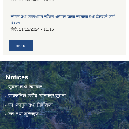
गाउँकार्यपालिकाको कार्यालय रजैयालाई कोरोना भाईरस निर्मलिकरण (डिस्ईन्फेकसन) गरिने सम्बन्धी सूचना।
संगठन तथा व्यवस्थापन सर्वेक्षण अध्ययन शाखा उपशाखा तथा ईकाइको कार्य
विवरण
मिति:
11/12/2024 - 11:16
more
घटना दर्ता किताब डिजिटाईजेसन गर्नका लागी सेवा खरिद सम्बन्धमा ।।
Notices
सूचना तथा समाचार
सार्वजनिक खरीद /बोलपत्र सूचना
एन, कानुन तथा निर्देशिका
कर तथा शुल्कहरु