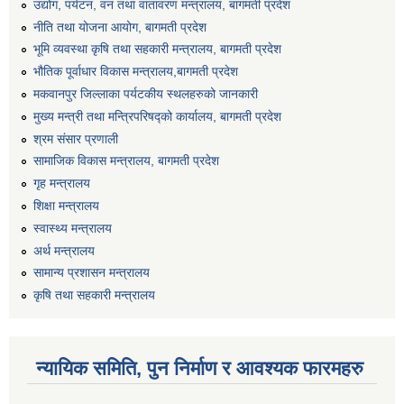
उद्योग, पर्यटन, वन तथा वातावरण मन्त्रालय, बागमती प्रदेश
नीति तथा योजना आयोग, बागमती प्रदेश
भूमि व्यवस्था कृषि तथा सहकारी मन्त्रालय, बागमती प्रदेश
भौतिक पूर्वाधार विकास मन्त्रालय,बागमती प्रदेश
मकवानपुर जिल्लाका पर्यटकीय स्थलहरुको जानकारी
मुख्य मन्त्री तथा मन्त्रिपरिषद्को कार्यालय, बागमती प्रदेश
श्रम संसार प्रणाली
कोराेना अस्थायी अस्पतालको लागि मिति २०७७/०७/१३ गते प्रकाशित स्वास्थ्य सेवाका बिभिन्न पदमा सेवा करारको बिज्ञापन अनुसार यस कार्यालयमा दरखास्त दिनुहुने उमेद्धवारहरुकाे नामावली प्रकाशन सम्बन्धी सूचना ।
सामाजिक विकास मन्त्रालय, बागमती प्रदेश
गृह मन्त्रालय
शिक्षा मन्त्रालय
स्वास्थ्य मन्त्रालय
कोरोना अस्थाई अस्पतालका लागी कर्मचारी आवश्यकता सम्बन्धन्धी सूचना ।।
अर्थ मन्त्रालय
सामान्य प्रशासन मन्त्रालय
कृषि तथा सहकारी मन्त्रालय
कोरोना सम्बन्धमा मनहरी गाउँपालिकाको दैनीक गतिबिधि-मिति २०७६ चैत्र १८
न्यायिक समिति, पुन निर्माण र आवश्यक फारमहरु