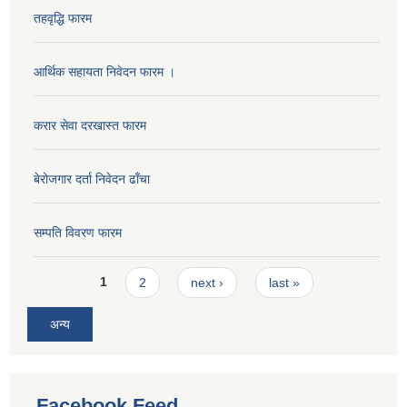
तहवृद्धि फारम
आर्थिक सहायता निवेदन फारम ।
गणित विषयका शिक्षकहरुका लागी एक दिवसीय तलिम सम्बन्धी सूचना ।
करार सेवा दरखास्त फारम
गणित, विज्ञान र अंग्रजी विषयका लागि क्रियाकलापमा आधारित सामाग्री अनुदान सम्बन्धी सूचना।।
बेरोजगार दर्ता निवेदन ढाँचा
सम्पति विवरण फारम
गर्भवती महिलालाई पोषण प्याकेट (अण्डा) उपलब्ध गराउने सम्बन्धी सूचना
Pages
1
2
next ›
last »
अन्य
गाउँकार्यपालिकाको कार्यालय रजैया र यस कार्यालयबाट प्रवाह हुने सम्पुर्ण सेवाहरु बन्द रहने जानकारी सम्बन्धमा ।।।
Facebook Feed