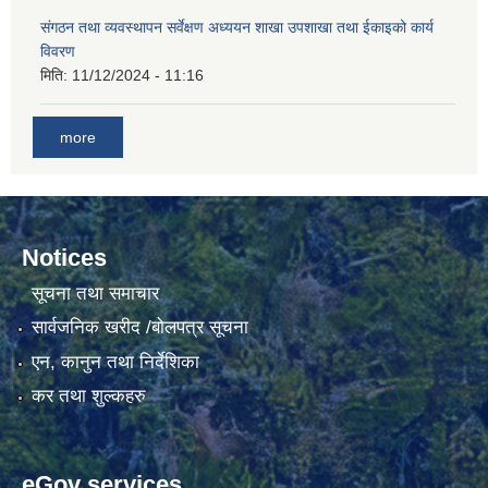
संगठन तथा व्यवस्थापन सर्वेक्षण अध्ययन शाखा उपशाखा तथा ईकाइको कार्य
विवरण
गाउँकार्यपालिकाको कार्यालय रजैयालाई कोरोना भाईरस निर्मलिकरण (डिस्ईन्फेकसन) गरिने सम्बन्धी सूचना।
मिति:
11/12/2024 - 11:16
more
Notices
घटना दर्ता किताब डिजिटाईजेसन गर्नका लागी सेवा खरिद सम्बन्धमा ।।
सूचना तथा समाचार
सार्वजनिक खरीद /बोलपत्र सूचना
एन, कानुन तथा निर्देशिका
कर तथा शुल्कहरु
eGov services