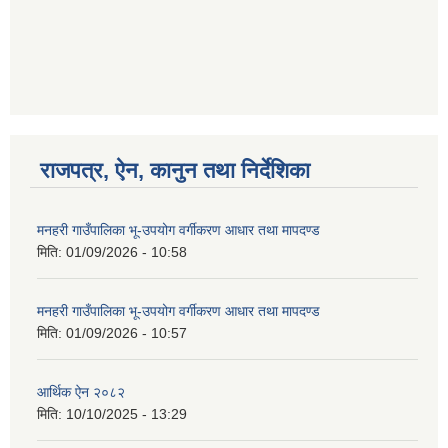
गणित विषयका शिक्षकहरुका लागी एक दिवसीय तलिम सम्बन्धी सूचना ।
गणित, विज्ञान र अंग्रजी विषयका लागि क्रियाकलापमा आधारित सामाग्री अनुदान सम्बन्धी सूचना।।
राजपत्र, ऐन, कानुन तथा निर्देशिका
मनहरी गाउँपालिका भू-उपयोग वर्गीकरण आधार तथा मापदण्ड
मिति:
01/09/2026 - 10:58
गर्भवती महिलालाई पोषण प्याकेट (अण्डा) उपलब्ध गराउने सम्बन्धी सूचना
मनहरी गाउँपालिका भू-उपयोग वर्गीकरण आधार तथा मापदण्ड
मिति:
01/09/2026 - 10:57
आर्थिक ऐन २०८२
मिति:
10/10/2025 - 13:29
गाउँकार्यपालिकाको कार्यालय रजैया र यस कार्यालयबाट प्रवाह हुने सम्पुर्ण सेवाहरु बन्द रहने जानकारी सम्बन्धमा ।।।