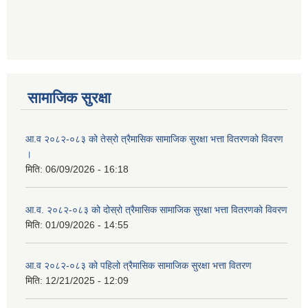
आ ब २०७७।७८ को लागी बेरोजगार व्यक्ति सूचीकरण सम्बन्धी सूचना ।।
आ ब २०७८।७९ को दोश्रो त्रैमासिक सामाजिक सुरक्षा भत्ता वितरण सम्बन्धी सूचना।।
सामाजिक सुरक्षा
आ व २०७४।७५ को मनहरी गाउँपालिका भित्र रहेका सामुदाियीक विद्यालयहरुको अन्तिम लेखा परिक्षकको लागि विद्यालयहरुबाट प्राप्त सिफारिस बमोजिम तपशिलका सुचिकृत रजिस्टर्ड अडिटरहरुलाई निम्न अनुसार विद्यालयहरुमा लेखा परिक्षण गर्नको लागि स्विकृती प्रदान गरिएको छ।
आ.व २०८२-०८३ को तेस्रो त्रैमासिक सामाजिक सुरक्षा भत्ता वितरणको विवरण
।
मिति:
06/09/2026 - 16:18
आ व २०७६।७७ को प्रगति प्रतिबेदन मनहरी गा पा।। मितिः २०७७ असार १०
आ.व. २०८२-०८३ को दोस्रो त्रैमासिक सामाजिक सुरक्षा भत्ता वितरणको विवरण
मिति:
01/09/2026 - 14:55
आ.ब.२०७४/७५ को लागि मौजुदा सूचिमा समावेश वा अद्यावधिक गर्ने सूचना
आ.व २०८२-०८३ को पहिलो त्रैमासिक सामाजिक सुरक्षा भत्ता वितरण
मिति:
12/21/2025 - 12:09
आन्तरिक मामिला तथा कानुन मन्त्रालयको द्वन्द्व प्रभावित परिवारलाई आर्थिक सहायता गर्ने कार्यक्रमको म्याद थप सम्बन्धी सूचना।।