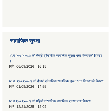
आ ब २०७७।७८ को लागी बेरोजगार व्यक्ति सूचीकरण सम्बन्धी सूचना ।।
आ ब २०७८।७९ को दोश्रो त्रैमासिक सामाजिक सुरक्षा भत्ता वितरण सम्बन्धी सूचना।।
आ व २०७४।७५ को मनहरी गाउँपालिका भित्र रहेका सामुदाियीक विद्यालयहरुको अन्तिम लेखा परिक्षकको लागि विद्यालयहरुबाट प्राप्त सिफारिस बमोजिम तपशिलका सुचिकृत रजिस्टर्ड अडिटरहरुलाई निम्न अनुसार विद्यालयहरुमा लेखा परिक्षण गर्नको लागि स्विकृती प्रदान गरिएको छ।
सामाजिक सुरक्षा
आ.व २०८२-०८३ को तेस्रो त्रैमासिक सामाजिक सुरक्षा भत्ता वितरणको विवरण
।
मिति:
06/09/2026 - 16:18
आ व २०७६।७७ को प्रगति प्रतिबेदन मनहरी गा पा।। मितिः २०७७ असार १०
आ.व. २०८२-०८३ को दोस्रो त्रैमासिक सामाजिक सुरक्षा भत्ता वितरणको विवरण
मिति:
01/09/2026 - 14:55
आ.ब.२०७४/७५ को लागि मौजुदा सूचिमा समावेश वा अद्यावधिक गर्ने सूचना
आ.व २०८२-०८३ को पहिलो त्रैमासिक सामाजिक सुरक्षा भत्ता वितरण
मिति:
12/21/2025 - 12:09
आन्तरिक मामिला तथा कानुन मन्त्रालयको द्वन्द्व प्रभावित परिवारलाई आर्थिक सहायता गर्ने कार्यक्रमको म्याद थप सम्बन्धी सूचना।।