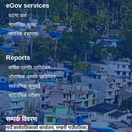
eGov services
घटना दर्ता
चौकिदार र कार्यालय सहयोगी पदको मौखिक परिक्षा संचालन सम्बन्धि सूचना ।।
सामाजिक सुरक्षा
नागरिक वडापत्र
Reports
वार्षिक प्रगति प्रतिवेदन
चौमासिक प्रगति प्रतिवेदन
सार्वजनिक सुनुवाई
सार्वजनिक परीक्षण
जेष्ठ नागरिक कार्ड वितरणका लागी वडा कार्यालयलाई अख्तियार प्रत्यायोजन गरिएको सम्बन्धी सूचना ।।
सम्पर्क विवरण
गाउँ कार्यपालिकाको कार्यालय, मनहरी गाउँपालिका,