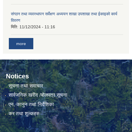
संगठन तथा व्यवस्थापन सर्वेक्षण अध्ययन शाखा उपशाखा तथा ईकाइको कार्य
गाउँकार्यपालिकाको कार्यालय रजैयालाई कोरोना भाईरस निर्मलिकरण (डिस्ईन्फेकसन) गरिने सम्बन्धी सूचना।
विवरण
मिति:
11/12/2024 - 11:16
more
Notices
घटना दर्ता किताब डिजिटाईजेसन गर्नका लागी सेवा खरिद सम्बन्धमा ।।
सूचना तथा समाचार
सार्वजनिक खरीद /बोलपत्र सूचना
एन, कानुन तथा निर्देशिका
कर तथा शुल्कहरु