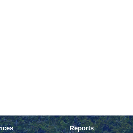
ices
Reports