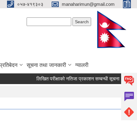
०५७-४१९३०३
manaharimun@gmail.com
Search form
Search
प्रतिबेदन
सूचना तथा जानकारी
ग्यालरी
लिखित परीक्षाको नतिजा प्रकाशन सम्बन्धी सूचना ।
दररेट पेश