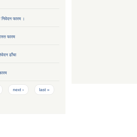
ा निवेदन फारम ।
ास्त फारम
निवेदन ढाँचा
फारम
next ›
last »