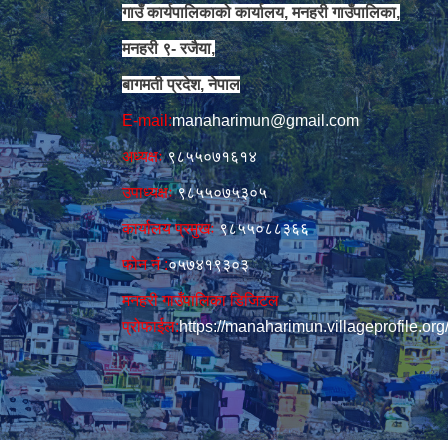
गाउँ कार्यपालिकाको कार्यालय, मनहरी गाउँपालिका,
मनहरी ९- रजैया,
बागमती प्रदेश, नेपाल
E-mail:
manaharimun@gmail.com
अध्यक्षः
९८५५०७१६१४
उपाध्यक्षः
९८५५०७५३०५
कार्यालय प्रमुखः
९८५५०८८३६६
फोन नं‍‌ :
०५७४१९३०३
मनहरी गाउँपालिका डिजिटल
प्रोफाईल:
https://manaharimun.villageprofile.org