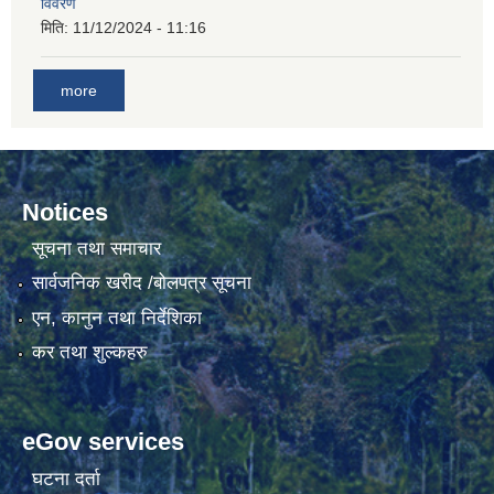
विवरण
मिति:
11/12/2024 - 11:16
गाउँकार्यपालिकाको कार्यालय रजैयालाई कोरोना भाईरस निर्मलिकरण (डिस्ईन्फेकसन) गरिने सम्बन्धी सूचना।
more
Notices
सूचना तथा समाचार
सार्वजनिक खरीद /बोलपत्र सूचना
घटना दर्ता किताब डिजिटाईजेसन गर्नका लागी सेवा खरिद सम्बन्धमा ।।
एन, कानुन तथा निर्देशिका
कर तथा शुल्कहरु
eGov services
घटना दर्ता