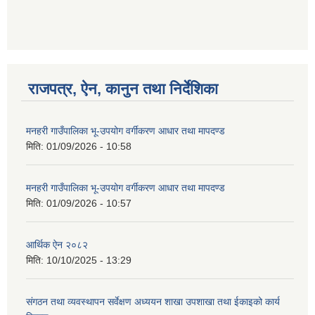
गणित विषयका शिक्षकहरुका लागी एक दिवसीय तलिम सम्बन्धी सूचना ।
राजपत्र, ऐन, कानुन तथा निर्देशिका
गणित, विज्ञान र अंग्रजी विषयका लागि क्रियाकलापमा आधारित सामाग्री अनुदान सम्बन्धी सूचना।।
मनहरी गाउँपालिका भू-उपयोग वर्गीकरण आधार तथा मापदण्ड
मिति:
01/09/2026 - 10:58
मनहरी गाउँपालिका भू-उपयोग वर्गीकरण आधार तथा मापदण्ड
गर्भवती महिलालाई पोषण प्याकेट (अण्डा) उपलब्ध गराउने सम्बन्धी सूचना
मिति:
01/09/2026 - 10:57
आर्थिक ऐन २०८२
मिति:
10/10/2025 - 13:29
संगठन तथा व्यवस्थापन सर्वेक्षण अध्ययन शाखा उपशाखा तथा ईकाइको कार्य
गाउँकार्यपालिकाको कार्यालय रजैया र यस कार्यालयबाट प्रवाह हुने सम्पुर्ण सेवाहरु बन्द रहने जानकारी सम्बन्धमा ।।।