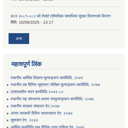
आ.व २०८१-०८२ को तेस्रो त्रैंमासिक सामाजिक सुरक्षा वितरणको विवरण
मिति:
10/08/2025 - 13:17
अन्य
उत्पादनमा आधारित दुधमा अनुदान (प्रति लिटर रु २) सम्बन्धी सूचना ।।
महत्वपूर्ण लिंक
उत्पादनमूलक सहकारी प्रबर्द्वन तथा कृषि यान्त्रिकरण प्रबर्द्वन कार्यक्रमको लागि साझेदारहरु छनौट गरिएको बारे कृषि ज्ञान केन्द्र चितवनको सूचना।।
स्थानीय आर्थिक विकास मूल्याङ्कन कार्यविधि, २०७९
स्थानीय तह बित्तिय सुशासन जोखिम मूल्याङ्कन कार्यविधि, २०७७
उद्यम विकास सहजकर्ताको छोटो सूची प्रकाशन तथा मौखिक परिक्षा सम्बन्धी सूचना ।।
प्रशासकीय भवन कार्यविधि २०७९-८०
स्थानीय तह संस्थागत क्षमता स्वमूल्याङ्कन कार्यविधि, २०७७
स्थानीय सरकार संचालन ऐन,२०७४
अन्तर सरकारी वितिय व्यवस्थापन ऐन, २०७४
सुशासन ऐन, २०६४
आर्थिक कार्यविधि तथा वित्तिय उत्तर दायित्व ऐन, २०७६