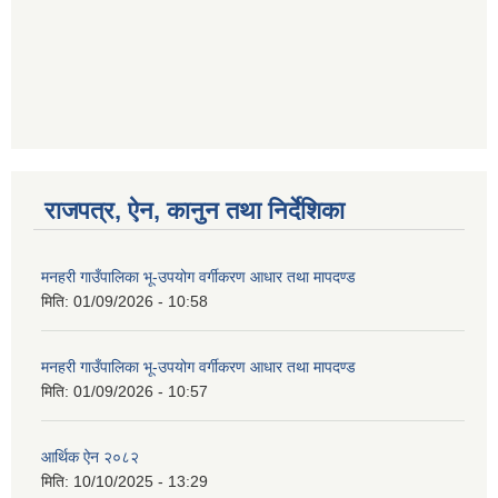
गणित विषयका शिक्षकहरुका लागी एक दिवसीय तलिम सम्बन्धी सूचना ।
गणित, विज्ञान र अंग्रजी विषयका लागि क्रियाकलापमा आधारित सामाग्री अनुदान सम्बन्धी सूचना।।
राजपत्र, ऐन, कानुन तथा निर्देशिका
मनहरी गाउँपालिका भू-उपयोग वर्गीकरण आधार तथा मापदण्ड
मिति:
01/09/2026 - 10:58
गर्भवती महिलालाई पोषण प्याकेट (अण्डा) उपलब्ध गराउने सम्बन्धी सूचना
मनहरी गाउँपालिका भू-उपयोग वर्गीकरण आधार तथा मापदण्ड
मिति:
01/09/2026 - 10:57
आर्थिक ऐन २०८२
मिति:
10/10/2025 - 13:29
गाउँकार्यपालिकाको कार्यालय रजैया र यस कार्यालयबाट प्रवाह हुने सम्पुर्ण सेवाहरु बन्द रहने जानकारी सम्बन्धमा ।।।