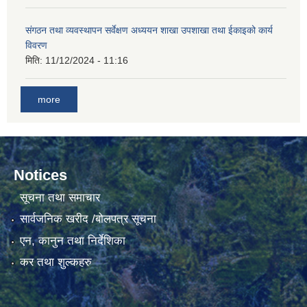
संगठन तथा व्यवस्थापन सर्वेक्षण अध्ययन शाखा उपशाखा तथा ईकाइको कार्य
गाउँकार्यपालिकाको कार्यालय रजैयालाई कोरोना भाईरस निर्मलिकरण (डिस्ईन्फेकसन) गरिने सम्बन्धी सूचना।
विवरण
मिति:
11/12/2024 - 11:16
more
Notices
घटना दर्ता किताब डिजिटाईजेसन गर्नका लागी सेवा खरिद सम्बन्धमा ।।
सूचना तथा समाचार
सार्वजनिक खरीद /बोलपत्र सूचना
एन, कानुन तथा निर्देशिका
कर तथा शुल्कहरु