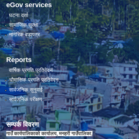
eGov services
घटना दर्ता
चौकिदार र कार्यालय सहयोगी पदको मौखिक परिक्षा संचालन सम्बन्धि सूचना ।।
सामाजिक सुरक्षा
नागरिक वडापत्र
Reports
वार्षिक प्रगति प्रतिवेदन
चौमासिक प्रगति प्रतिवेदन
सार्वजनिक सुनुवाई
सार्वजनिक परीक्षण
जेष्ठ नागरिक कार्ड वितरणका लागी वडा कार्यालयलाई अख्तियार प्रत्यायोजन गरिएको सम्बन्धी सूचना ।।
सम्पर्क विवरण
गाउँ कार्यपालिकाको कार्यालय, मनहरी गाउँपालिका,