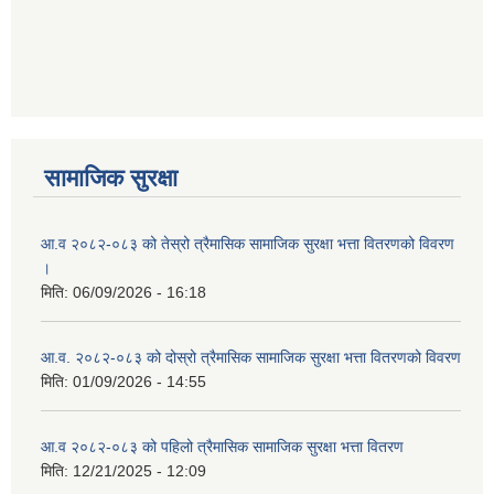
आ ब २०७७।७८ को लागी बेरोजगार व्यक्ति सूचीकरण सम्बन्धी सूचना ।।
आ ब २०७८।७९ को दोश्रो त्रैमासिक सामाजिक सुरक्षा भत्ता वितरण सम्बन्धी सूचना।।
आ व २०७४।७५ को मनहरी गाउँपालिका भित्र रहेका सामुदाियीक विद्यालयहरुको अन्तिम लेखा परिक्षकको लागि विद्यालयहरुबाट प्राप्त सिफारिस बमोजिम तपशिलका सुचिकृत रजिस्टर्ड अडिटरहरुलाई निम्न अनुसार विद्यालयहरुमा लेखा परिक्षण गर्नको लागि स्विकृती प्रदान गरिएको छ।
सामाजिक सुरक्षा
आ.व २०८२-०८३ को तेस्रो त्रैमासिक सामाजिक सुरक्षा भत्ता वितरणको विवरण
।
मिति:
06/09/2026 - 16:18
आ व २०७६।७७ को प्रगति प्रतिबेदन मनहरी गा पा।। मितिः २०७७ असार १०
आ.व. २०८२-०८३ को दोस्रो त्रैमासिक सामाजिक सुरक्षा भत्ता वितरणको विवरण
मिति:
01/09/2026 - 14:55
आ.ब.२०७४/७५ को लागि मौजुदा सूचिमा समावेश वा अद्यावधिक गर्ने सूचना
आ.व २०८२-०८३ को पहिलो त्रैमासिक सामाजिक सुरक्षा भत्ता वितरण
मिति:
12/21/2025 - 12:09
आन्तरिक मामिला तथा कानुन मन्त्रालयको द्वन्द्व प्रभावित परिवारलाई आर्थिक सहायता गर्ने कार्यक्रमको म्याद थप सम्बन्धी सूचना।।