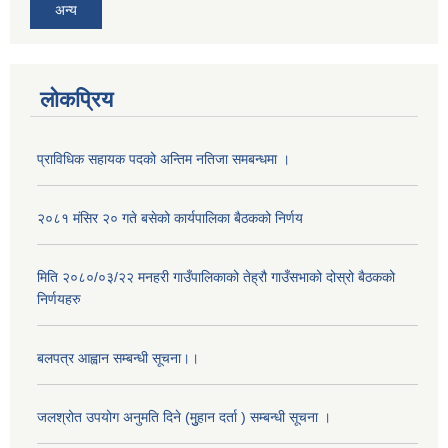
अन्य
लोकप्रिय
प्राविधिक सहायक पदको अन्तिम नतिजा समबन्धमा ।
२०८१ मंसिर २० गते बसेको कार्यपालिका बैठकको निर्णय
मिति २०८०/०३/२२ मनहरी गाउँपालिकाको तेह्रौ गाउँसभाको दोस्रो बैठकको
अनुदानको मल विक्री विक्रि वितरणका लागी सहकारी संस्था सूचिकृत सम्बन्धी सूचना ।।
निर्णयहरु
बलपत्र आह्वान सम्बन्धी सूचना।।
जलश्रोत उपयोग अनुमति दिने (मुुहान दर्ता ) सम्बन्धी सूचना ।