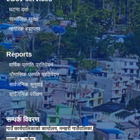
घटना दर्ता
चौकिदार र कार्यालय सहयोगी पदको मौखिक परिक्षा संचालन सम्बन्धि सूचना ।।
सामाजिक सुरक्षा
नागरिक वडापत्र
Reports
वार्षिक प्रगति प्रतिवेदन
चौमासिक प्रगति प्रतिवेदन
सार्वजनिक सुनुवाई
सार्वजनिक परीक्षण
जेष्ठ नागरिक कार्ड वितरणका लागी वडा कार्यालयलाई अख्तियार प्रत्यायोजन गरिएको सम्बन्धी सूचना ।।
सम्पर्क विवरण
गाउँ कार्यपालिकाको कार्यालय, मनहरी गाउँपालिका,
मनहरी ९- रजैया,