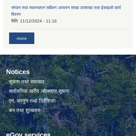
संगठन तथा व्यवस्थापन सर्वेक्षण अध्ययन शाखा उपशाखा तथा ईकाइको कार्य
विवरण
गाउँकार्यपालिकाको कार्यालय रजैयालाई कोरोना भाईरस निर्मलिकरण (डिस्ईन्फेकसन) गरिने सम्बन्धी सूचना।
मिति:
11/12/2024 - 11:16
more
Notices
घटना दर्ता किताब डिजिटाईजेसन गर्नका लागी सेवा खरिद सम्बन्धमा ।।
सूचना तथा समाचार
सार्वजनिक खरीद /बोलपत्र सूचना
एन, कानुन तथा निर्देशिका
कर तथा शुल्कहरु
eGov services