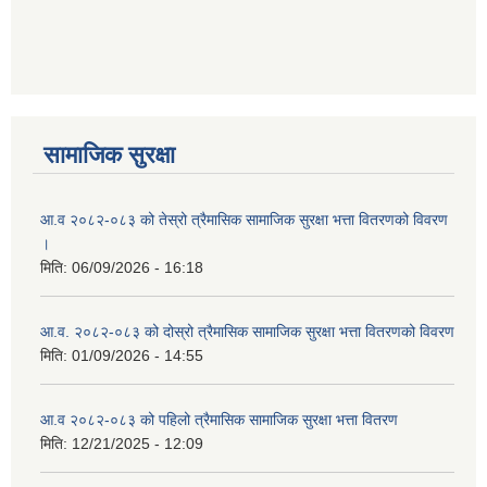
आ ब २०७७।७८ को लागी बेरोजगार व्यक्ति सूचीकरण सम्बन्धी सूचना ।।
आ ब २०७८।७९ को दोश्रो त्रैमासिक सामाजिक सुरक्षा भत्ता वितरण सम्बन्धी सूचना।।
सामाजिक सुरक्षा
आ व २०७४।७५ को मनहरी गाउँपालिका भित्र रहेका सामुदाियीक विद्यालयहरुको अन्तिम लेखा परिक्षकको लागि विद्यालयहरुबाट प्राप्त सिफारिस बमोजिम तपशिलका सुचिकृत रजिस्टर्ड अडिटरहरुलाई निम्न अनुसार विद्यालयहरुमा लेखा परिक्षण गर्नको लागि स्विकृती प्रदान गरिएको छ।
आ.व २०८२-०८३ को तेस्रो त्रैमासिक सामाजिक सुरक्षा भत्ता वितरणको विवरण
।
मिति:
06/09/2026 - 16:18
आ व २०७६।७७ को प्रगति प्रतिबेदन मनहरी गा पा।। मितिः २०७७ असार १०
आ.व. २०८२-०८३ को दोस्रो त्रैमासिक सामाजिक सुरक्षा भत्ता वितरणको विवरण
मिति:
01/09/2026 - 14:55
आ.ब.२०७४/७५ को लागि मौजुदा सूचिमा समावेश वा अद्यावधिक गर्ने सूचना
आ.व २०८२-०८३ को पहिलो त्रैमासिक सामाजिक सुरक्षा भत्ता वितरण
मिति:
12/21/2025 - 12:09
आन्तरिक मामिला तथा कानुन मन्त्रालयको द्वन्द्व प्रभावित परिवारलाई आर्थिक सहायता गर्ने कार्यक्रमको म्याद थप सम्बन्धी सूचना।।