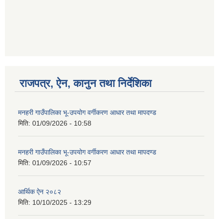
गणित विषयका शिक्षकहरुका लागी एक दिवसीय तलिम सम्बन्धी सूचना ।
गणित, विज्ञान र अंग्रजी विषयका लागि क्रियाकलापमा आधारित सामाग्री अनुदान सम्बन्धी सूचना।।
राजपत्र, ऐन, कानुन तथा निर्देशिका
मनहरी गाउँपालिका भू-उपयोग वर्गीकरण आधार तथा मापदण्ड
मिति:
01/09/2026 - 10:58
गर्भवती महिलालाई पोषण प्याकेट (अण्डा) उपलब्ध गराउने सम्बन्धी सूचना
मनहरी गाउँपालिका भू-उपयोग वर्गीकरण आधार तथा मापदण्ड
मिति:
01/09/2026 - 10:57
आर्थिक ऐन २०८२
मिति:
10/10/2025 - 13:29
गाउँकार्यपालिकाको कार्यालय रजैया र यस कार्यालयबाट प्रवाह हुने सम्पुर्ण सेवाहरु बन्द रहने जानकारी सम्बन्धमा ।।।