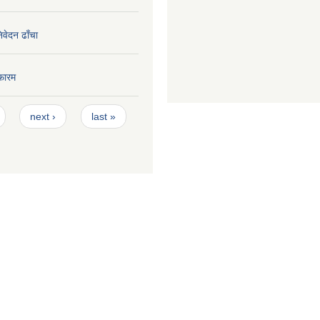
निवेदन ढाँचा
फारम
next ›
last »