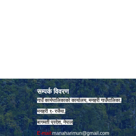
सम्पर्क विवरण
गाउँ कार्यपालिकाको कार्यालय, मनहरी गाउँपालिका,
मनहरी ९- रजैया,
बागमती प्रदेश, नेपाल
E-mail:
manaharimun@gmail.com