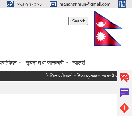
०५७-४१९३०३
manaharimun@gmail.com
Search form
Search
प्रतिबेदन
सूचना तथा जानकारी
ग्यालरी
लिखित परीक्षाको नतिजा प्रकाशन सम्बन्धी सूचना ।
द