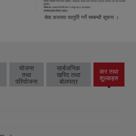
सेवा करारमा पदपुर्ति गर्ने सम्बन्धी सूचना ।
योजना
सार्बजनिक
कर तथा
तथा
खरिद तथा
(active
शुल्कहरु
परियोजना
बोलपत्र
tab)