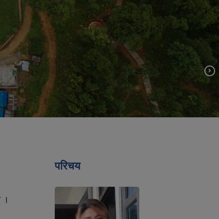
परिचय
ा ।