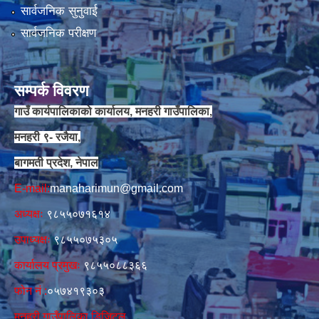
सार्वजनिक सुनुवाई
सार्वजनिक परीक्षण
सम्पर्क विवरण
गाउँ कार्यपालिकाको कार्यालय, मनहरी गाउँपालिका,
मनहरी ९- रजैया,
बागमती प्रदेश, नेपाल
E-mail:
manaharimun@gmail.com
अध्यक्षः
९८५५०७१६१४
उपाध्यक्षः
९८५५०७५३०५
कार्यालय प्रमुखः
९८५५०८८३६६
फोन नं‍‌ :
०५७४१९३०३
मनहरी गाउँपालिका डिजिटल