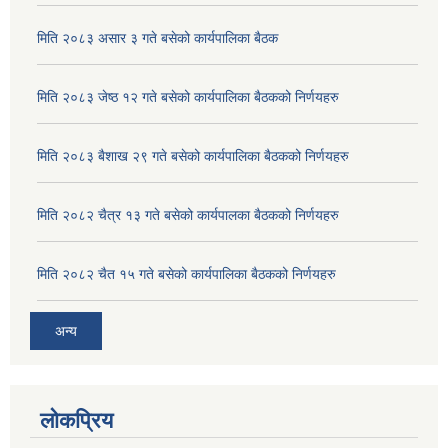
Corrugated Galvanized Iron Sheet (जस्ता पात खरिद )सम्बन्धि बोलपत्र आह्वानको
मिति २०८३ असार ३ गते बसेको कार्यपालिका बैठक
HDPE पाईप खरिद सम्बन्धी शिलबन्दी दरभाउपत्र आह्वान सम्बन्धी सूचना।।
मिति २०८३ जेष्ठ १२ गते बसेको कार्यपालिका बैठकको निर्णयहरु
INVITATION FOR BIDS (सिलबन्दी बोलपत्र आह्वानको सूचना ।) ON CONSTRUCTION OF VENTED CAUSEWAY AT KATLE KHOLA
मिति २०८३ बैशाख २९ गते बसेको कार्यपालिका बैठकको निर्णयहरु
मिति २०८२ चैत्र १३ गते बसेको कार्यपालका बैठकको निर्णयहरु
अग्निहाेत्री आश्रमकाे भान्सा निर्माण र एच. डि. पि. इ. पाइप खरिद सम्बन्धि पुन बोलपत्र आह्वान सम्बन्धि सूचना।
मिति २०८२ चैत १५ गते बसेको कार्यपालिका बैठकको निर्णयहरु
आ व २०७७।०७८ का लागि ढुङ्गा, गिट्टी, वालुवा, रोडा आदि नदीजन्य पदार्थ विक्री शुल्क र वातावरण शुल्कको ठेक्का वन्दोवस्ती सम्बन्धी शिलबन्दी वोलपत्र आह्वानको सूचना ।।
अन्य
लोकप्रिय
आव २०७६।७७को लागि ढुङ्गा, गिट्टी, बालुवा, रोडा आदि नदिजन्य पदार्थको विक्री शुल्कको ठेक्का बन्दोवस्ती सम्बन्धी शिलबन्दी बोलपत्र आह्वान सम्बन्धी सूचना।।।