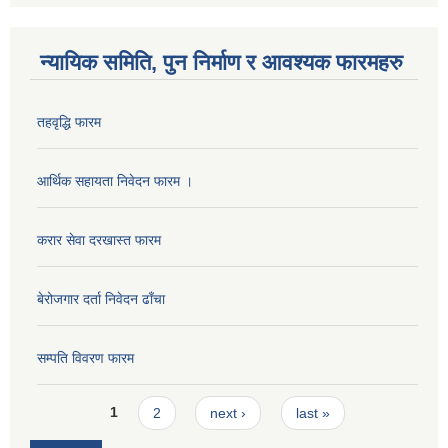
न्यायिक समिति, पुन निर्माण र आवश्यक फारमहरु
यान्त्रिक उपकरणहरु आपुर्ती सम्बन्धी सिलबन्दी बोलपत्र आह्वानको सूचना ।
तहवृद्धि फारम
विभिन्न वडाका लागी पाईप खरिद सम्बन्धी बोलपत्र आह्वानको सूचना ।।
आर्थिक सहायता निवेदन फारम ।
करार सेवा दरखास्त फारम
बेरोजगार दर्ता निवेदन ढाँचा
सवारी साधन खरिद सम्बन्धी शिलबन्दी प्रस्ताब आअह्वान सम्बन्धी सूचना ।।
सम्पति विवरण फारम
१५ बेडको मनहरी अस्पताल निर्माणको बोलपत्र आह्वान सम्बन्धी सूचना ।।
Pages
1
2
next ›
last »