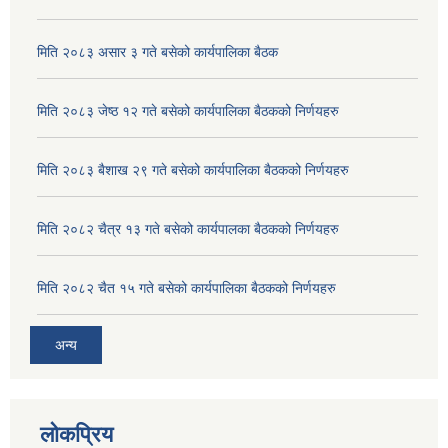
Corrugated Galvanized Iron Sheet (जस्ता पात खरिद )सम्बन्धि बोलपत्र आह्वानको
मिति २०८३ असार ३ गते बसेको कार्यपालिका बैठक
HDPE पाईप खरिद सम्बन्धी शिलबन्दी दरभाउपत्र आह्वान सम्बन्धी सूचना।।
मिति २०८३ जेष्ठ १२ गते बसेको कार्यपालिका बैठकको निर्णयहरु
INVITATION FOR BIDS (सिलबन्दी बोलपत्र आह्वानको सूचना ।) ON CONSTRUCTION OF VENTED CAUSEWAY AT KATLE KHOLA
मिति २०८३ बैशाख २९ गते बसेको कार्यपालिका बैठकको निर्णयहरु
मिति २०८२ चैत्र १३ गते बसेको कार्यपालका बैठकको निर्णयहरु
अग्निहाेत्री आश्रमकाे भान्सा निर्माण र एच. डि. पि. इ. पाइप खरिद सम्बन्धि पुन बोलपत्र आह्वान सम्बन्धि सूचना।
मिति २०८२ चैत १५ गते बसेको कार्यपालिका बैठकको निर्णयहरु
आ व २०७७।०७८ का लागि ढुङ्गा, गिट्टी, वालुवा, रोडा आदि नदीजन्य पदार्थ विक्री शुल्क र वातावरण शुल्कको ठेक्का वन्दोवस्ती सम्बन्धी शिलबन्दी वोलपत्र आह्वानको सूचना ।।
अन्य
लोकप्रिय
आव २०७६।७७को लागि ढुङ्गा, गिट्टी, बालुवा, रोडा आदि नदिजन्य पदार्थको विक्री शुल्कको ठेक्का बन्दोवस्ती सम्बन्धी शिलबन्दी बोलपत्र आह्वान सम्बन्धी सूचना।।।