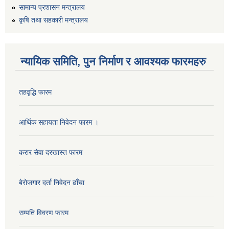
सामान्य प्रशासन मन्त्रालय
कृषि तथा सहकारी मन्त्रालय
यान्त्रिक उपकरणहरु आपुर्ती सम्बन्धी सिलबन्दी बोलपत्र आह्वानको सूचना ।
न्यायिक समिति, पुन निर्माण र आवश्यक फारमहरु
विभिन्न वडाका लागी पाईप खरिद सम्बन्धी बोलपत्र आह्वानको सूचना ।।
तहवृद्धि फारम
आर्थिक सहायता निवेदन फारम ।
करार सेवा दरखास्त फारम
सवारी साधन खरिद सम्बन्धी शिलबन्दी प्रस्ताब आअह्वान सम्बन्धी सूचना ।।
बेरोजगार दर्ता निवेदन ढाँचा
१५ बेडको मनहरी अस्पताल निर्माणको बोलपत्र आह्वान सम्बन्धी सूचना ।।
सम्पति विवरण फारम