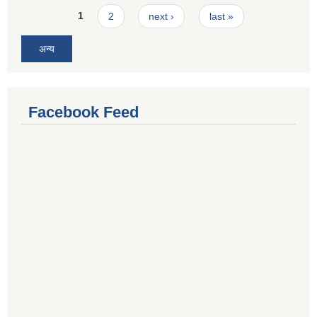
Pages
1
2
next ›
last »
अन्य
Facebook Feed