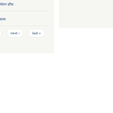
निवेदन ढाँचा
फारम
next ›
last »