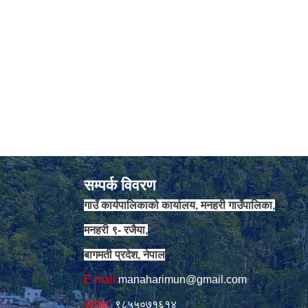
सम्पर्क विवरण
गाउँ कार्यपालिकाको कार्यालय, मनहरी गाउँपालिका,
मनहरी ९- रजैया,
बागमती प्रदेश, नेपाल
E-mail:
manaharimun@gmail.com
अध्यक्षः
९८५५०७१६१४