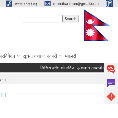
०५७-४१९३०३
manaharimun@gmail.com
Search form
Search
प्रतिबेदन
सूचना तथा जानकारी
ग्यालरी
लिखित परीक्षाको नतिजा प्रकाशन सम्बन्धी सूचना ।
दर
ूचना।।
ा।।