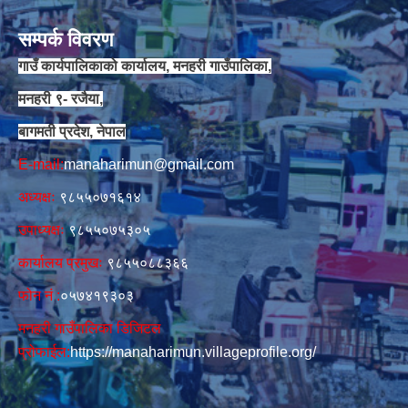
सम्पर्क विवरण
गाउँ कार्यपालिकाको कार्यालय, मनहरी गाउँपालिका,
मनहरी ९- रजैया,
बागमती प्रदेश, नेपाल
E-mail:
manaharimun@gmail.com
अध्यक्षः
९८५५०७१६१४
उपाध्यक्षः
९८५५०७५३०५
कार्यालय प्रमुखः
९८५५०८८३६६
फोन नं‍‌ :
०५७४१९३०३
मनहरी गाउँपालिका डिजिटल
प्रोफाईल:
https://manaharimun.villageprofile.org/