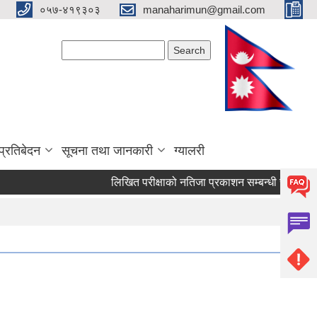
०५७-४१९३०३
manaharimun@gmail.com
Search form
Search
प्रतिबेदन
सूचना तथा जानकारी
ग्यालरी
लिखित परीक्षाको नतिजा प्रकाशन सम्बन्धी सूचना ।