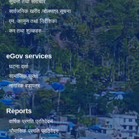
सूचना तथा समाचार
सार्वजनिक खरीद /बोलपत्र सूचना
एन, कानुन तथा निर्देशिका
कर तथा शुल्कहरु
eGov services
घटना दर्ता
सामाजिक सुरक्षा
नागरिक वडापत्र
Reports
वार्षिक प्रगति प्रतिवेदन
चौमासिक प्रगति प्रतिवेदन