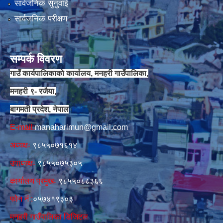
सार्वजनिक सुनुवाई
सार्वजनिक परीक्षण
सम्पर्क विवरण
गाउँ कार्यपालिकाको कार्यालय, मनहरी गाउँपालिका,
मनहरी ९- रजैया,
बागमती प्रदेश, नेपाल
E-mail:
manaharimun@gmail.com
अध्यक्षः
९८५५०७१६१४
उपाध्यक्षः
९८५५०७५३०५
कार्यालय प्रमुखः
९८५५०८८३६६
फोन नं‍‌ :
०५७४१९३०३
मनहरी गाउँपालिका डिजिटल