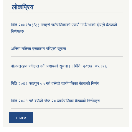
लोकप्रिय
मिति २०७९/०३/२३ मनहरी गाउँपालिकाको एघारौं गाउँसभाको दोस्रो बैठकको
निर्णयहरु
अन्तिम नतिजा प्रकाशन गरिएको सूचना ।
बोलपत्रहरु स्वीकृत गर्ने आशयको सूचना।। मितिः २०७७।०५।२६
मिति २०७८ फाल्गुन ०५ गते वसेको कार्यपालिका बैठकको निर्णय
मिति २०८१ गते बसेको जेष्ठ २० कार्यपालिका बैठकको निर्णयहरु
more