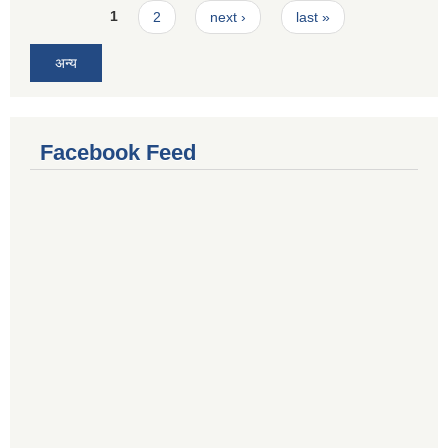
Pages
1
2
next ›
last »
अन्य
Facebook Feed