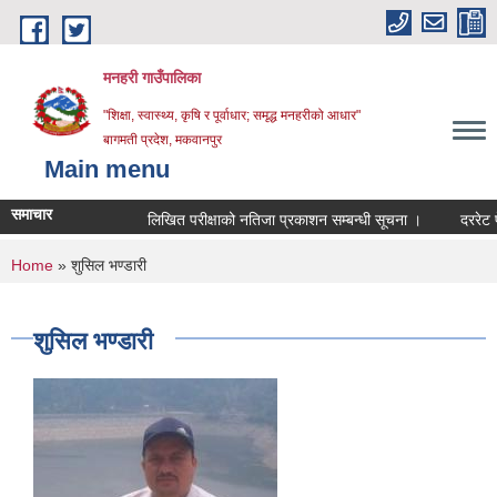
Skip to main content
मनहरी गाउँपालिका
"शिक्षा, स्वास्थ्य, कृषि र पूर्वाधार; समृद्ध मनहरीको आधार"
बागमती प्रदेश, मकवानपुर
Main menu
समाचार
लिखित परीक्षाको नतिजा प्रकाशन सम्बन्धी सूचना ।
दररेट पेश गर्न
You are here
Home
» शुसिल भण्डारी
शुसिल भण्डारी