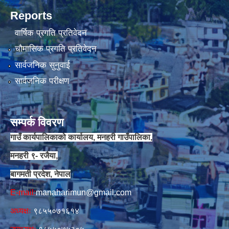
Reports
वार्षिक प्रगति प्रतिवेदन
चौमासिक प्रगति प्रतिवेदन
सार्वजनिक सुनुवाई
सार्वजनिक परीक्षण
सम्पर्क विवरण
गाउँ कार्यपालिकाको कार्यालय, मनहरी गाउँपालिका,
मनहरी ९- रजैया,
बागमती प्रदेश, नेपाल
E-mail:
manaharimun@gmail.com
अध्यक्षः
९८५५०७१६१४