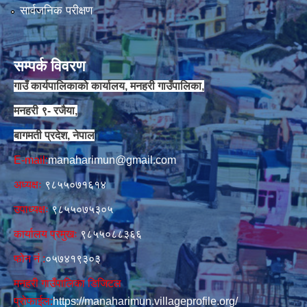
सार्वजनिक परीक्षण
सम्पर्क विवरण
गाउँ कार्यपालिकाको कार्यालय, मनहरी गाउँपालिका,
मनहरी ९- रजैया,
बागमती प्रदेश, नेपाल
E-mail:
manaharimun@gmail.com
अध्यक्षः
९८५५०७१६१४
उपाध्यक्षः
९८५५०७५३०५
कार्यालय प्रमुखः
९८५५०८८३६६
फोन नं‍‌ :
०५७४१९३०३
मनहरी गाउँपालिका डिजिटल
प्रोफाईल:
https://manaharimun.villageprofile.org/