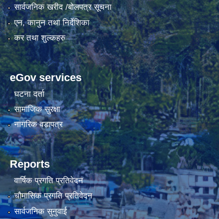
सार्वजनिक खरीद /बोलपत्र सूचना
एन, कानुन तथा निर्देशिका
कर तथा शुल्कहरु
eGov services
घटना दर्ता
सामाजिक सुरक्षा
नागरिक वडापत्र
Reports
वार्षिक प्रगति प्रतिवेदन
चौमासिक प्रगति प्रतिवेदन
सार्वजनिक सुनुवाई