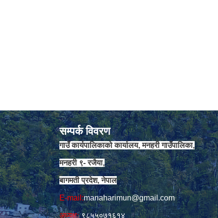
सम्पर्क विवरण
गाउँ कार्यपालिकाको कार्यालय, मनहरी गाउँपालिका,
मनहरी ९- रजैया,
बागमती प्रदेश, नेपाल
E-mail:
manaharimun@gmail.com
अध्यक्षः
९८५५०७१६१४