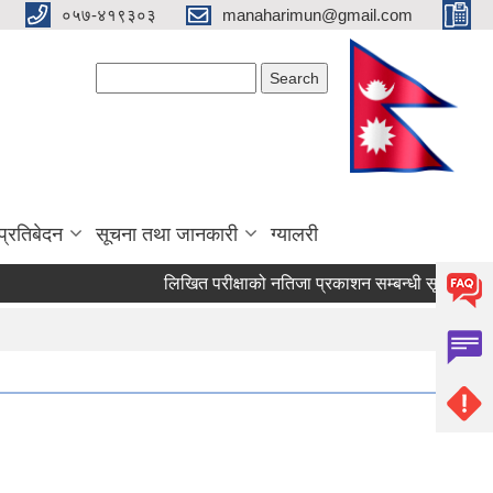
०५७-४१९३०३
manaharimun@gmail.com
Search form
Search
प्रतिबेदन
सूचना तथा जानकारी
ग्यालरी
लिखित परीक्षाको नतिजा प्रकाशन सम्बन्धी सूचना ।
द