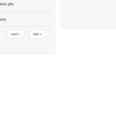
निवेदन ढाँचा
फारम
next ›
last »